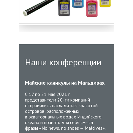
Наши конференции
Майские каникулы на Мальдивах
10 д
С 17 по 21 мая 2021 г.
представители
20-ти
компаний
С 26 
отправились насладиться красотой
была 
островов, расположенных
конфе
в экваториальных водах Индийского
побед
океана и познать для себя смысл
прогр
фразы «No news, no shoes — Maldives».
планет