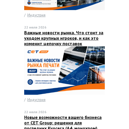
/
Индустрия
22 июля 2026
Важные новости рынка. Что стоит за
уходом крупных игроков, и как это
изменит цепочку поставок
/
Индустрия
22 июля 2026
Новые возможности вашего бизнеса
от CET Group: решения для
последних Kyocera (А4, монохром).