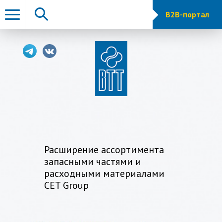
B2B-портал
Расширение ассортимента
запасными частями и
персональный менеджер
расходными материалами
CET Group