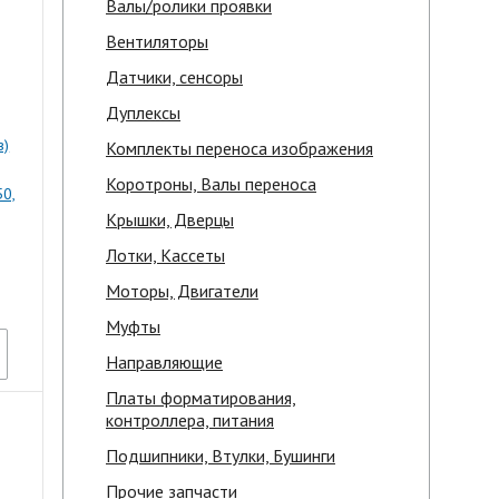
Валы/ролики проявки
Вентиляторы
Датчики, сенсоры
Дуплексы
в)
Комплекты переноса изображения
Коротроны, Валы переноса
0,
Крышки, Дверцы
Лотки, Кассеты
Моторы, Двигатели
Муфты
Направляющие
Платы форматирования,
контроллера, питания
Подшипники, Втулки, Бушинги
Прочие запчасти