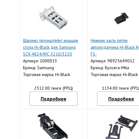
Шарнир (кронштейн) крышки
Нижняя часть петли
стола Hi-Black для Samsung
автоподатчика Hi-Black K
SCX-4824/WC-3210/3220
FS-
(совм)
Артикул: 1000013
1125MFP/1120MFP/102
Артикул: 98925649012
Бренд: Samsung
Бренд: Kyocera-Mita
Торговая марка: Hi-Black
Торговая марка: Hi-Black
2512.00 тенге (РРЦ)
1134.00 тенге (РРЦ
Подробнее
Подробнее