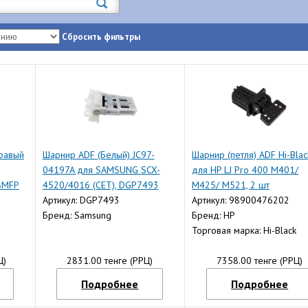
Сбросить фильтры
равый
Шарнир ADF (Белый) JC97-
Шарнир (петля) ADF Hi-Blac
04197A для SAMSUNG SCX-
для HP LJ Pro 400 M401/
8MFP
4520/4016 (CET), DGP7493
M425/ M521, 2 шт
0
Артикул: DGP7493
Артикул: 98900476202
Бренд: Samsung
Бренд: HP
Торговая марка: Hi-Black
Ц)
2831.00 тенге (РРЦ)
7358.00 тенге (РРЦ)
Подробнее
Подробнее