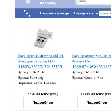
каталогу:
Настроить фильтры
Сортировать по
Шарнир крышки стола ADF Hi-
Шарнир автоподатчика п
Black для Samsung CLX-
Kyocera FS-
3160FN/6200FX/SCX-5530FN
1028MFP/1030MFP/112
Артикул: 9403046
(O) 303LJ02040/3LJ0204
Артикул: 4100641
Бренд: Samsung
Бренд: Kyocera-Mita
Торговая марка: Hi-Black
2730.00 тенге (РРЦ)
11449.00 тенге (РР
Подробнее
Подробнее