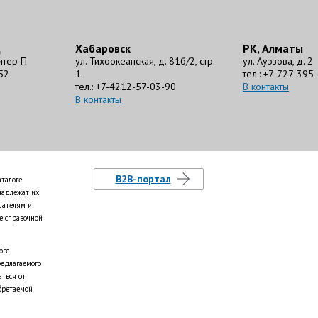
д
Хабаровск
РК, Алматы
литер П
ул. Тихоокеанская, д. 81б/2, стр.
ул. Ауэзова, д. 2
52
1
тел.: +7-727-395
тел.: +7-4212-57-03-90
В контакты
В контакты
B2B-портал
аталоге
надлежат их
дателям и
е справочной
оге
редлагаемого
аться от
бретаемой