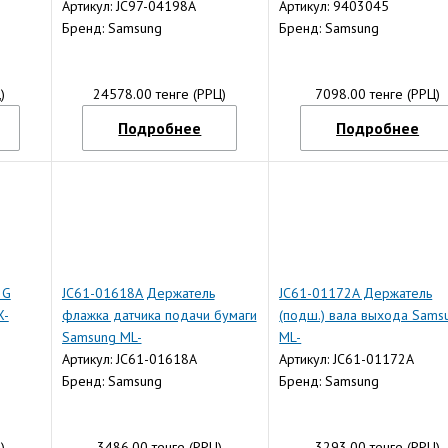
M3375/3870/3875/4070/4075/WC
Артикул: JC97-04198A
4824/4833/5637/WC-
Артикул: 9403045
3315
Бренд: Samsung
3210/3220
Бренд: Samsung
)
24578.00 тенге (РРЦ)
7098.00 тенге (РРЦ)
Подробнее
Подробнее
2G
JC61-01618A Держатель
JC61-01172A Держатель
X-
флажка датчика подачи бумаги
(подш.) вала выхода Sams
Samsung ML-
ML-
3050/3051N/3051ND/3470D/3471ND
Артикул: JC61-01618A
1610/1615/2015/2510/25
Артикул: JC61-01172A
(O)
Бренд: Samsung
4321/4521
Бренд: Samsung
)
3486.00 тенге (РРЦ)
3293.00 тенге (РРЦ)