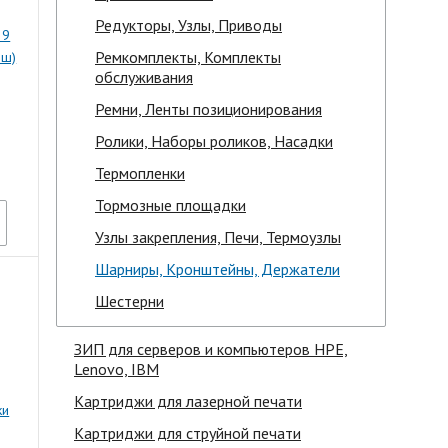
Редукторы, Узлы, Приводы
29
Ремкомплекты, Комплекты
2ш)
обслуживания
Ремни, Ленты позиционирования
Ролики, Наборы роликов, Насадки
Термопленки
Тормозные площадки
Узлы закрепления, Печи, Термоузлы
Шарниры, Кронштейны, Держатели
Шестерни
ЗИП для серверов и компьютеров HPE,
Lenovo, IBM
Картриджи для лазерной печати
ки
Картриджи для струйной печати