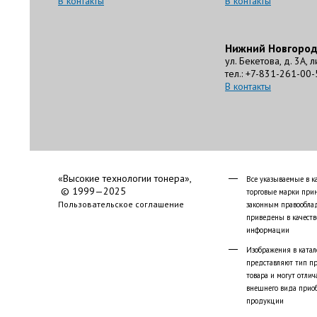
В контакты
В контакты
Нижний Новгоро
ул. Бекетова, д. 3А, 
тел.: +7-831-261-00-
В контакты
«Высокие технологии тонера»,
Все указываемые в к
© 1999—2025
торговые марки при
Пользовательское соглашение
законным правообла
приведены в качеств
информации
Изображения в катал
представляют тип п
товара и могут отлич
внешнего вида прио
продукции