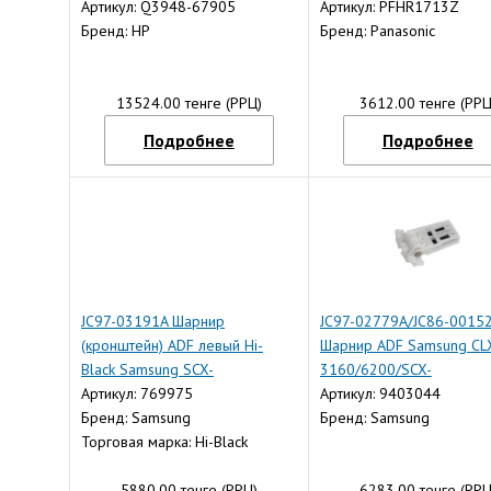
Артикул: Q3948-67905
(O)
Артикул: PFHR1713Z
Бренд: HP
Бренд: Panasonic
13524.00 тенге (РРЦ)
3612.00 тенге (РРЦ
Подробнее
Подробнее
JC97-03191A Шарнир
JC97-02779A/JC86-0015
(кронштейн) ADF левый Hi-
Шарнир ADF Samsung CL
Black Samsung SCX-
3160/6200/SCX-
3400F/3405F/4833/SL-
Артикул: 769975
5330/5530/4824/Phaser
Артикул: 9403044
M2670/2875/2885
Бренд: Samsung
3300/3635/6110
Бренд: Samsung
Торговая марка: Hi-Black
5880.00 тенге (РРЦ)
6283.00 тенге (РРЦ