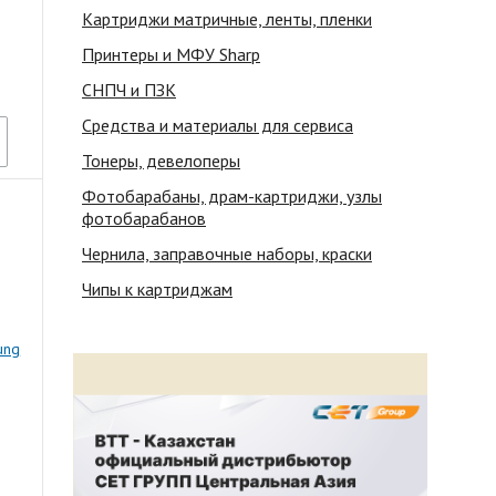
Картриджи матричные, ленты, пленки
Принтеры и МФУ Sharp
СНПЧ и ПЗК
Средства и материалы для сервиса
Тонеры, девелоперы
Фотобарабаны, драм-картриджи, узлы
фотобарабанов
Чернила, заправочные наборы, краски
Чипы к картриджам
ung
70/2571/SCX-