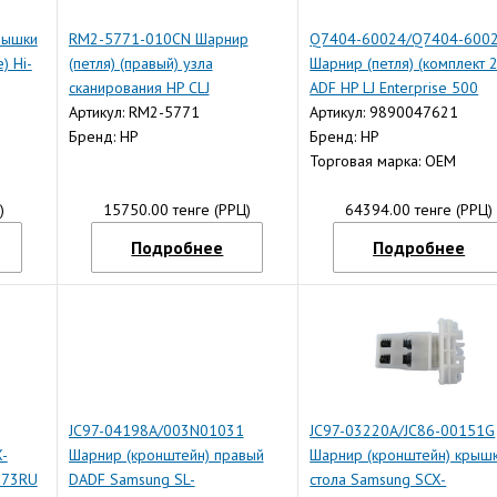
рышки
RM2-5771-010CN Шарнир
Q7404-60024/Q7404-600
) Hi-
(петля) (правый) узла
Шарнир (петля) (комплект 
сканирования HP CLJ
ADF HP LJ Enterprise 500
M680/CM4540 (O)
Артикул: RM2-5771
M525/M575 (OEM)
Артикул: 9890047621
Бренд: HP
Бренд: HP
Торговая марка: OEM
)
15750.00 тенге (РРЦ)
64394.00 тенге (РРЦ)
Подробнее
Подробнее
JC97-04198A/003N01031
JC97-03220A/JC86-00151G
X-
Шарнир (кронштейн) правый
Шарнир (кронштейн) крыш
773RU
DADF Samsung SL-
стола Samsung SCX-