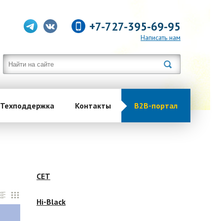
+7-727-395-69-95
Написать нам
Техподдержка
Контакты
B2B-портал
CET
Hi-Black