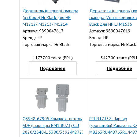
Держатель (шарнир) сканера
Держатели (шарниры) к
(в сборе) Hi-Black для HP
сканера (2шт в комплекте
M1212/ M1213/ M1214
Black для HP LJ M1536
Артикул: 9890047617
Артикул: 9890047619
Бренд: HP
Бренд: HP
Торговая марка: Hi-Black
Торговая марка: Hi-Black
11777.00 тенге (РРЦ)
3427.00 тенге (РРЦ
Подробнее
Подробнее
Q3948-67905 Комплект петель
PFHR1713Z Шарнир
ADF (шарниры RM1-8073) CLJ
(кронштейн) Panasonic K
2820/2840/LJ3390/3392/M2727
MB263RU/MB763RU/MB