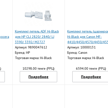
Комплект петель ADF Hi-Black
Комплект петель (шарниро
yocera
для HP CLJ 2820/ 2840/ LJ
Hi-Black для Canon MF-
3390/ 3392/ M2727
4410/4450/4570/4430/455
5MFP
Артикул: 9890047612
2шт
Артикул: 10000131
Бренд: HP
Бренд: Canon
Торговая марка: Hi-Black
Торговая марка: Hi-Black
)
10298.00 тенге (РРЦ)
6594.00 тенге (РРЦ)
Подробнее
Подробнее