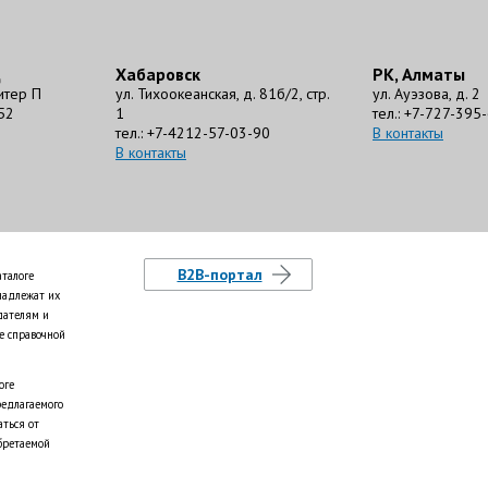
д
Хабаровск
РК, Алматы
литер П
ул. Тихоокеанская, д. 81б/2, стр.
ул. Ауэзова, д. 2
52
1
тел.: +7-727-395
тел.: +7-4212-57-03-90
В контакты
В контакты
B2B-портал
аталоге
надлежат их
дателям и
е справочной
оге
редлагаемого
аться от
бретаемой