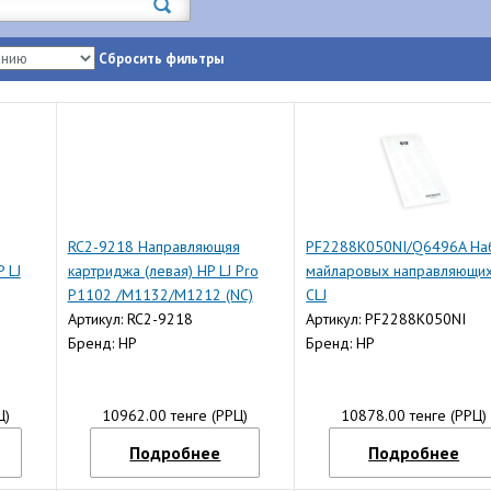
Сбросить фильтры
RC2-9218 Направляющяя
PF2288K050NI/Q6496A На
 LJ
картриджа (левая) HP LJ Pro
майларовых направляющи
P1102 /M1132/M1212 (NC)
CLJ
Артикул: RC2-9218
4700/4730/M4345/M3035
Артикул: PF2288K050NI
Бренд: HP
(O)
Бренд: HP
Ц)
10962.00 тенге (РРЦ)
10878.00 тенге (РРЦ)
Подробнее
Подробнее