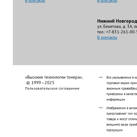
В контакты
В контакты
Нижний Новгоро
ул. Бекетова, д. 3А, 
тел.: +7-831-261-00-
В контакты
«Высокие технологии тонера»,
Все указываемые в к
© 1999—2025
торговые марки при
Пользовательское соглашение
законным правообла
приведены в качеств
информации
Изображения в катал
представляют тип п
товара и могут отлич
внешнего вида прио
продукции