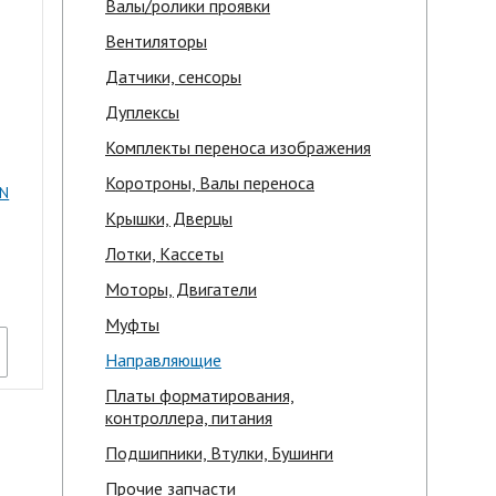
Валы/ролики проявки
Вентиляторы
Датчики, сенсоры
Дуплексы
Комплекты переноса изображения
Коротроны, Валы переноса
DN
Крышки, Дверцы
Лотки, Кассеты
Моторы, Двигатели
Муфты
Направляющие
Платы форматирования,
контроллера, питания
Подшипники, Втулки, Бушинги
Прочие запчасти