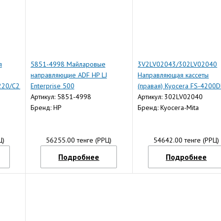
я
5851-4998 Майларовые
3V2LV02043/302LV02040
направляющие ADF HP LJ
Направляющая кассеты
220/C2225/C2230
Enterprise 500
(правая) Kyocera FS-4200
M525/M575/M680 (O)
Артикул: 5851-4998
(О)
Артикул: 302LV02040
Бренд: HP
Бренд: Kyocera-Mita
Ц)
56255.00 тенге (РРЦ)
54642.00 тенге (РРЦ)
Подробнее
Подробнее