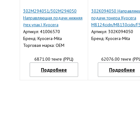
302M294051/302M294050
302K094050 Направляю
Направляющая подачи нижняя
подачи тонера Kyocera
(тех.упак.) Kyocera
M8124cidn/M8130cidn/F
FS1020MFP/1060DN (ОEM)
Артикул: 41006570
C8020/C8025/TASKalfa-2
Артикул: 302K094050
Бренд: Kyocera-Mita
(О)
Бренд: Kyocera-Mita
Торговая марка: OEM
6871.00 тенге (РРЦ)
62076.00 тенге (РР
Подробнее
Подробнее