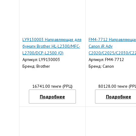
LY9130003 Направляющая для
FM4-7712 Направляюща
бумаги Brother HL-L2300/MFC-
Canon iR Adv
L2700/DCP-L2500 (О)
C2020/C2025/C2030/C2
Артикул: LY9130003
(O)
Артикул: FM4-7712
Бренд: Brother
Бренд: Canon
16741.00 тенге (РРЦ)
80128.00 тенге (РР
Подробнее
Подробнее