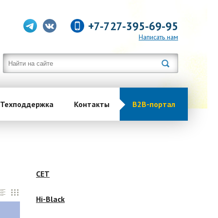
+7-727-395-69-95
Написать нам
Техподдержка
Контакты
B2B-портал
CET
Hi-Black