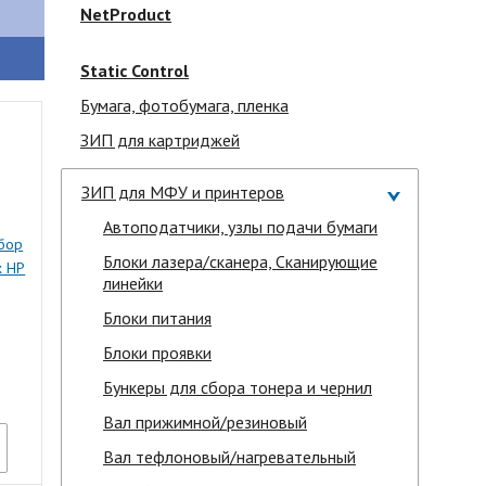
NetProduct
Static Control
Бумага, фотобумага, пленка
ЗИП для картриджей
ЗИП для МФУ и принтеров
Автоподатчики, узлы подачи бумаги
бор
Блоки лазера/сканера, Сканирующие
х HP
линейки
/CP4005
Блоки питания
Блоки проявки
Бункеры для сбора тонера и чернил
Вал прижимной/резиновый
Вал тефлоновый/нагревательный