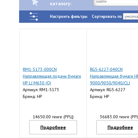
каталогу:
Настроить фильтры
Сортировать по
RM1-5173-000CN
RG5-6227-040CN
Направляющая подачи бумаги
Направляющая бумаги HP
HP LJ M630 (O)
9000/9050/9040/CLJ
Артикул: RM1-5173
9500/M830/M806 (O)
Артикул: RG5-6227
Бренд: HP
Бренд: HP
14650.00 тенге (РРЦ)
36683.00 тенге (РР
Подробнее
Подробнее