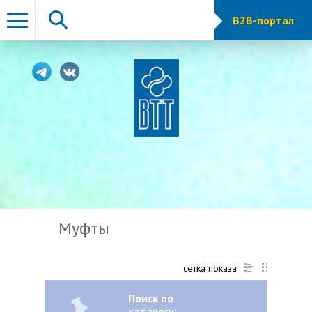
B2B-портал
Муфты
сетка показа
Поиск по
каталогу: