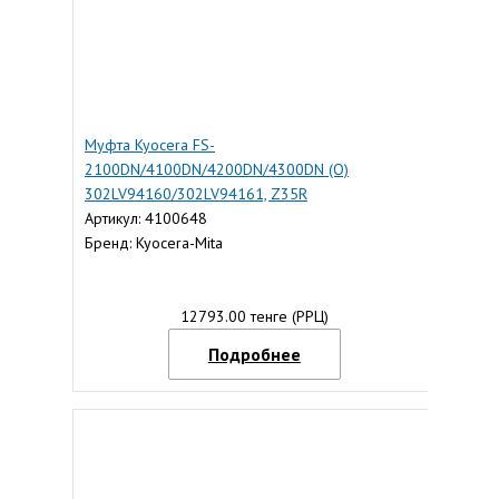
Муфта Kyocera FS-
2100DN/4100DN/4200DN/4300DN (O)
302LV94160/302LV94161, Z35R
Артикул: 4100648
Бренд: Kyocera-Mita
12793.00 тенге (РРЦ)
Подробнее