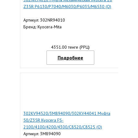
Z35R P6130/P7040/M6030/P6035/M6530 (О)
Артикул: 302NR94010
Бренд: Kyocera-Mita
4351.00 тенге (РРЦ)
Подробнее
302KV94520/3M894090/302KV44041 Муфта
50/Z35R Kyocera FS-
2100/4100/4200/4300/C8520/C8525 (O)
Артикул: 3M894090