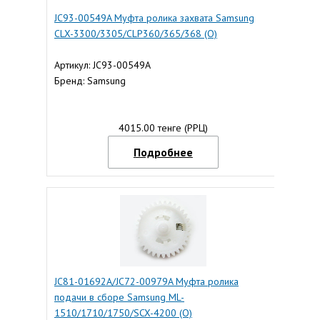
JC93-00549A Муфта ролика захвата Samsung
CLX-3300/3305/CLP360/365/368 (O)
Артикул: JC93-00549A
Бренд: Samsung
4015.00 тенге (РРЦ)
Подробнее
JC81-01692A/JC72-00979A Муфта ролика
подачи в сборе Samsung ML-
1510/1710/1750/SCX-4200 (O)