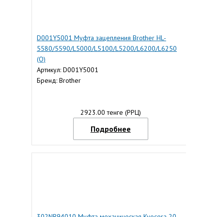
D001Y5001 Муфта зацепления Brother HL-
5580/5590/L5000/L5100/L5200/L6200/L6250
(О)
Артикул: D001Y5001
Бренд: Brother
2923.00 тенге (РРЦ)
Подробнее
302NR94010 Муфта механическая Kyocera 20