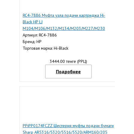
RC4-7886 Муфта узла подачи картриджа Hi-
Black HP LJ
M104/M106/M132/M134/M203/M227/M230
Артикул: RC4-7886
Бренд: HP
Торговая марка: Hi-Black
3444.00 тенге (РРЦ)
Подробнее
PPiPP0174FCZZ Шестерня муфты подачи бумаги
Sharp AR5316/5320/5516/5520/ARM160/205