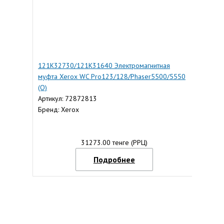
121K32730/121K31640 Электромагнитная
муфта Xerox WC Pro123/128/Phaser5500/5550
(О)
Артикул: 72872813
Бренд: Xerox
31273.00 тенге (РРЦ)
Подробнее