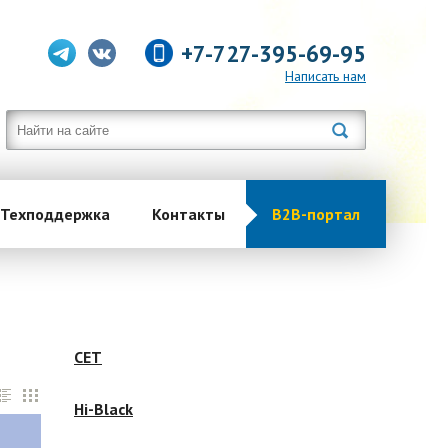
+7-727-395-69-95
Написать нам
Техподдержка
Контакты
B2B-портал
CET
Hi-Black