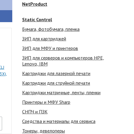
NetProduct
Static Control
Бумага, фотобумага, пленка
ЗИП для картриджей
ЗИП для МФУ и принтеров
ЗИП для серверов и компьютеров HPE,
Lenovo, IBM
CLJ
Картриджи для лазерной печати
3X),
Картриджи для струйной печати
Картриджи матричные, ленты, пленки
Принтеры и МФУ Sharp
СНПЧ и ПЗК
Средства и материалы для сервиса
Тонеры, девелоперы