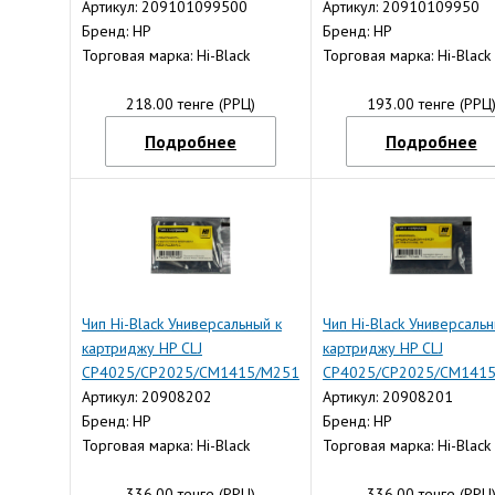
(CB435A/CE505A/CC364A), Bk
Артикул: 209101099500
Артикул: 20910109950
Бренд: HP
Бренд: HP
Торговая марка: Hi-Black
Торговая марка: Hi-Black
218.00 тенге (РРЦ)
193.00 тенге (РРЦ
Подробнее
Подробнее
Чип Hi-Black Универсальный к
Чип Hi-Black Универсальн
картриджу HP CLJ
картриджу HP CLJ
CP4025/CP2025/CM1415/M251
CP4025/CP2025/CM141
(CE321A/CC531A), C
Артикул: 20908202
(CE320A/CC530A), Bk
Артикул: 20908201
Бренд: HP
Бренд: HP
Торговая марка: Hi-Black
Торговая марка: Hi-Black
336.00 тенге (РРЦ)
336.00 тенге (РРЦ