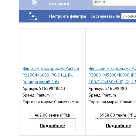
каталогу:
Настроить фильтры
Сортировать по
Чип совм. к картриджу Pantum
Чип совм. к картриджу P
P2200/M6600 (PC-211), Bk,
P2000 /M5000M6000 (PC
(одноразовый) 1,6к
100/110/130/140), Bk, 2,
Артикул: 53659848013
Артикул: 536598480
Бренд: Pantum
Бренд: Pantum
Торговая марка: Совместимые
Торговая марка: Совмес
462.00 тенге (РРЦ)
8988.00 тенге (РРЦ
Подробнее
Подробнее