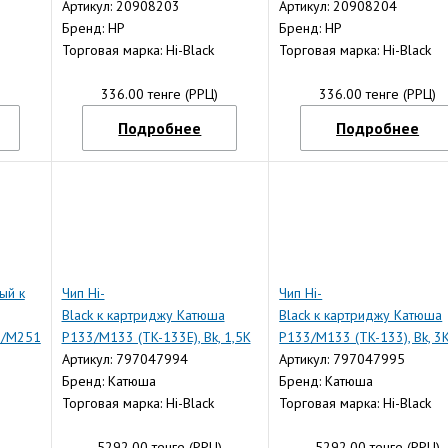
(CE323A/CC533A), M
Артикул: 20908203
(CE322A/CC532), Y
Артикул: 20908204
Бренд: HP
Бренд: HP
Торговая марка: Hi-Black
Торговая марка: Hi-Black
)
336.00 тенге (РРЦ)
336.00 тенге (РРЦ)
Подробнее
Подробнее
ый к
Чип Hi-
Чип Hi-
Black к картриджу Катюша
Black к картриджу Катюша
5/M251
P133/M133 (TK-133E), Bk, 1,5K
P133/M133 (TK-133), Bk, 3
Артикул: 797047994
Артикул: 797047995
Бренд: Катюша
Бренд: Катюша
Торговая марка: Hi-Black
Торговая марка: Hi-Black
)
5292.00 тенге (РРЦ)
5292.00 тенге (РРЦ)