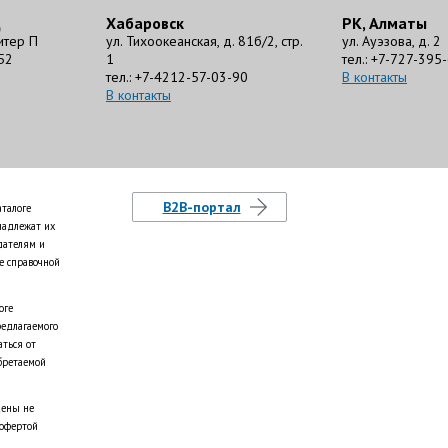
д
Хабаровск
РК, Алматы
литер П
ул. Тихоокеанская, д. 81б/2, стр.
ул. Ауэзова, д. 2
52
1
тел.: +7-727-395
тел.: +7-4212-57-03-90
В контакты
В контакты
B2B-портал
аталоге
надлежат их
дателям и
е справочной
оге
редлагаемого
аться от
бретаемой
цены не
 офертой