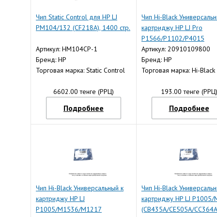
Чип Static Control для HP LJ
Чип Hi-Black Универсальн
PM104/132 (CF218A), 1400 стр.
картриджу HP LJ Pro
P1566/P1102/P4015
Артикул: HM104CP-1
(CE278A/CE505X/CC364X)
Артикул: 20910109800
Бренд: HP
Бренд: HP
Торговая марка: Static Control
Торговая марка: Hi-Black
6602.00 тенге (РРЦ)
193.00 тенге (РРЦ
Подробнее
Подробнее
Чип Hi-Black Универсальный к
Чип Hi-Black Универсальн
картриджу HP LJ
картриджу HP LJ P1005
P1005/M1536/M1217
(CB435A/CE505A/CC364A)