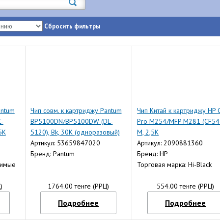
Сбросить фильтры
antum
Чип совм. к картриджу Pantum
Чип Китай к картриджу HP 
-
BP5100DN/BP5100DW (DL-
Pro M254/MFP M281 (CF54
5K
5120), Bk, 30K (одноразовый)
M, 2,5K
Артикул: 53659847020
Артикул: 2090881360
Бренд: Pantum
Бренд: HP
тимые
Торговая марка: Hi-Black
)
1764.00 тенге (РРЦ)
554.00 тенге (РРЦ)
Подробнее
Подробнее