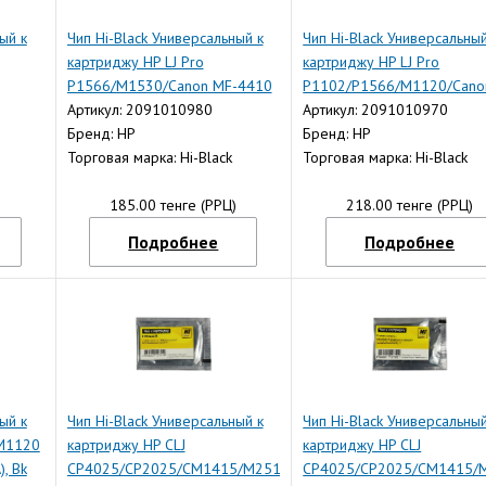
ый к
Чип Hi-Black Универсальный к
Чип Hi-Black Универсальный
картриджу HP LJ Pro
картриджу HP LJ Pro
P1566/M1530/Canon MF-4410
P1102/P1566/M1120/Cano
, Bk
(CE278A), Bk
Артикул: 2091010980
LBP-6000 (CE285A), Bk
Артикул: 2091010970
Бренд: HP
Бренд: HP
Торговая марка: Hi-Black
Торговая марка: Hi-Black
)
185.00 тенге (РРЦ)
218.00 тенге (РРЦ)
Подробнее
Подробнее
ый к
Чип Hi-Black Универсальный к
Чип Hi-Black Универсальный
/M1120
картриджу HP CLJ
картриджу HP CLJ
, Bk
CP4025/CP2025/CM1415/M251
CP4025/CP2025/CM1415/