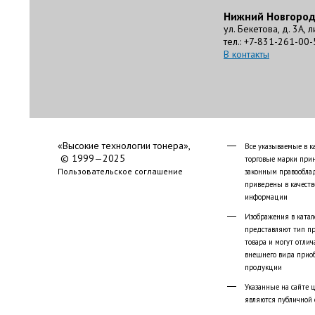
Нижний Новгоро
ул. Бекетова, д. 3А, 
тел.: +7-831-261-00-
В контакты
«Высокие технологии тонера»,
Все указываемые в к
© 1999—2025
торговые марки при
Пользовательское соглашение
законным правообла
приведены в качеств
информации
Изображения в катал
представляют тип п
товара и могут отлич
внешнего вида прио
продукции
Указанные на сайте 
являются публичной