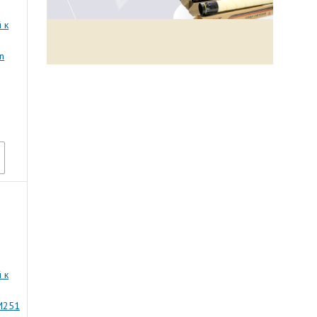
 к
n
 к
M251