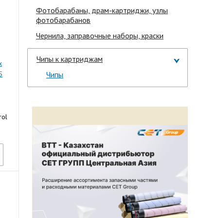
Фотобарабаны, драм-картриджи, узлы
фотобарабанов
Чернила, заправочные наборы, краски
Чипы к картриджам
x
5
Чипы
rol