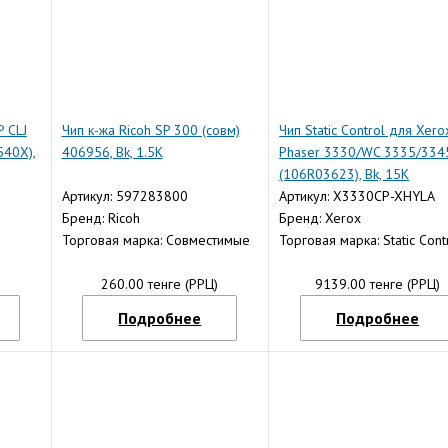
P CLJ
Чип к-жа Ricoh SP 300 (совм)
Чип Static Control для Xero
540X),
406956, Bk, 1.5K
Phaser 3330/WC 3335/334
(106R03623), Bk, 15K
Артикул: 597283800
Артикул: X3330CP-XHYLA
Бренд: Ricoh
Бренд: Xerox
Торговая марка: Совместимые
Торговая марка: Static Cont
)
260.00 тенге (РРЦ)
9139.00 тенге (РРЦ)
Подробнее
Подробнее