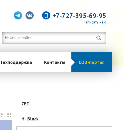
+7-727-395-69-95
Написать нам
Техподдержка
Контакты
B2B-портал
CET
Hi-Black