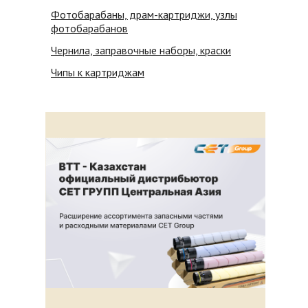
Фотобарабаны, драм-картриджи, узлы
фотобарабанов
Чернила, заправочные наборы, краски
Чипы к картриджам