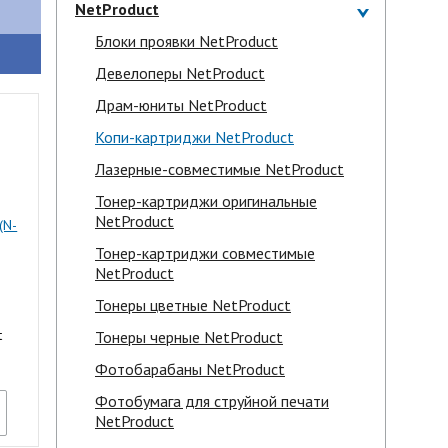
NetProduct
Блоки проявки NetProduct
Девелоперы NetProduct
Драм-юниты NetProduct
Копи-картриджи NetProduct
Лазерные-совместимые NetProduct
Тонер-картриджи оригинальные
NetProduct
(N-
Тонер-картриджи совместимые
NetProduct
Тонеры цветные NetProduct
t
Тонеры черные NetProduct
Фотобарабаны NetProduct
Фотобумага для струйной печати
NetProduct