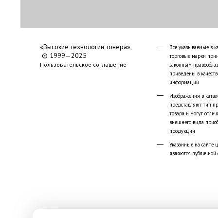
«Высокие технологии тонера»,
Все указываемые в к
© 1999—2025
торговые марки при
Пользовательское соглашение
законным правообла
приведены в качеств
информации
Изображения в катал
представляют тип п
товара и могут отлич
внешнего вида прио
продукции
Указанные на сайте 
являются публичной