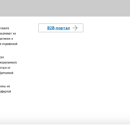
B2B-портал
аталоге
надлежат их
дателям и
е справочной
оге
редлагаемого
аться от
бретаемой
цены не
 офертой