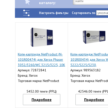
каталогу:
Настроить фильтры
Сортировать по
Копи-картридж NetProduct (N-
Копи-картридж NetProduc
101R00474) для Xerox Phaser
101R00434) для Xerox 
3052/3260/WC 3215/3225, 10K
5222/5225/5230,
Артикул: 72872841
Восстановленный, 50K
Артикул: 989563182
Бренд: Xerox
Бренд: Xerox
Торговая марка: NetProduct
Торговая марка: NetProd
5452.00 тенге (РРЦ)
42546.00 тенге (РР
Подробнее
Подробнее