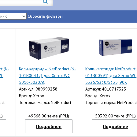
Сбросить фильтры
t (N-
Копи-картридж NetProduct (N-
Копи-картридж NetProduct 
WC
101R00432) для Xerox WC
013R00591) для Xerox WC
5016/5020/B,
5325/5330/5335, 90K
Восстановленный, 22K
Артикул: 989999258
Артикул: 4010717323
Бренд: Xerox
Бренд: Xerox
uct
Торговая марка: NetProduct
Торговая марка: NetProduc
Ц)
49568.00 тенге (РРЦ)
50392.00 тенге (РРЦ)
Подробнее
Подробнее