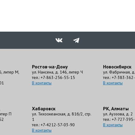
Ростов-на-Дону
Новосибирск
6, литер М,
ул. Нансена, д. 146, литер Ч
ул. Фабричная, д. 
тел.: +7-863-256-55-15
тел.: +7-383-362
01
В контакты
В контакты
д
Хабаровск
РК, Алматы
литер П
ул. Тихоокеанская, д. 81б/2, стр.
ул. Ауэзова, д. 2
52
1
тел.: +7-727-395
тел.: +7-4212-57-03-90
В контакты
В контакты