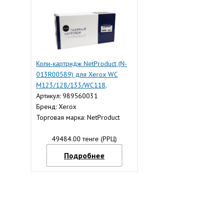
Копи-картридж NetProduct (N-
013R00589) для Xerox WC
M123/128/133/WC118,
Восстанов, 60К
Артикул: 989560031
Бренд: Xerox
Торговая марка: NetProduct
49484.00 тенге (РРЦ)
Подробнее