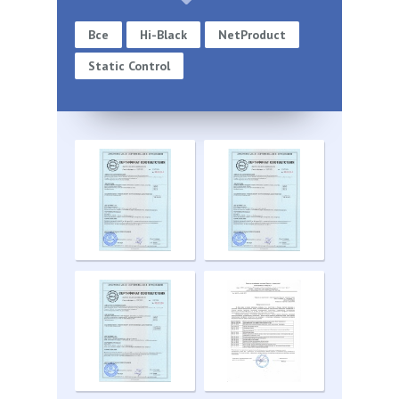
Все
Hi-Black
NetProduct
Static Control