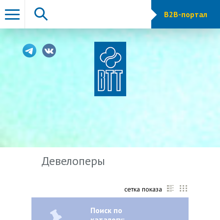
B2B-портал
Девелоперы
сетка показа
Поиск по
каталогу: