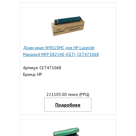
Драм-юнит W9015MC для HP LaserJet
Managed MFP E82540 (CET), CET471068
Артикул: CET471068
Бренд: HP
221105.00 тенге (РРЦ)
Подробнее