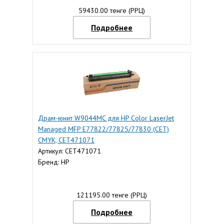
59430.00 тенге (РРЦ)
Подробнее
Драм-юнит W9044MC для HP Color LaserJet
Managed MFP E77822/77825/77830 (CET)
CMYK, CET471071
Артикул: CET471071
Бренд: HP
121195.00 тенге (РРЦ)
Подробнее