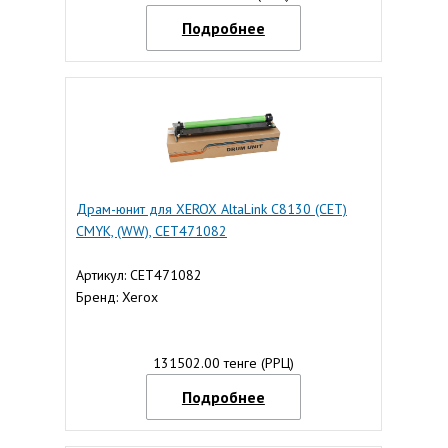
Подробнее
Драм-юнит для XEROX AltaLink C8130 (CET)
CMYK, (WW), CET471082
Артикул: CET471082
Бренд: Xerox
131502.00 тенге (РРЦ)
Подробнее