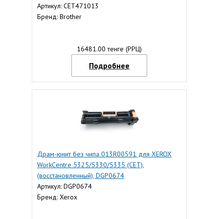
Артикул: CET471013
Бренд: Brother
16481.00 тенге (РРЦ)
Подробнее
Драм-юнит без чипа 013R00591 для XEROX
WorkCentre 5325/5330/5335 (CET),
(восстановленный), DGP0674
Артикул: DGP0674
Бренд: Xerox