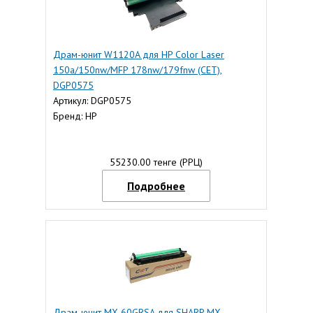
Драм-юнит W1120A для HP Color Laser
150a/150nw/MFP 178nw/179fnw (CET),
DGP0575
Артикул: DGP0575
Бренд: HP
55230.00 тенге (РРЦ)
Подробнее
Драм-юнит MX-60GRSA для SHARP MX-