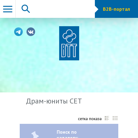
B2B-портал
Драм-юниты CET
сетка показа
Поиск по
каталогу: