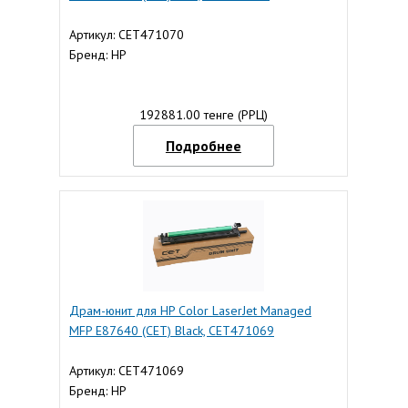
Артикул: CET471070
Бренд: HP
192881.00 тенге (РРЦ)
Подробнее
Драм-юнит для HP Color LaserJet Managed
MFP E87640 (CET) Black, CET471069
Артикул: CET471069
Бренд: HP