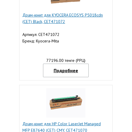
Драм-юнит для KYOCERA ECOSYS P5018cdn
(CET) Black, CET471072
Артикул: CET471072
Бренд: Kyocera-Mita
77196.00 тенге (РРЦ)
Подробнее
Драм-юнит для HP Color LaserJet Managed
MFP E87640 (CET) CMY, CET471070