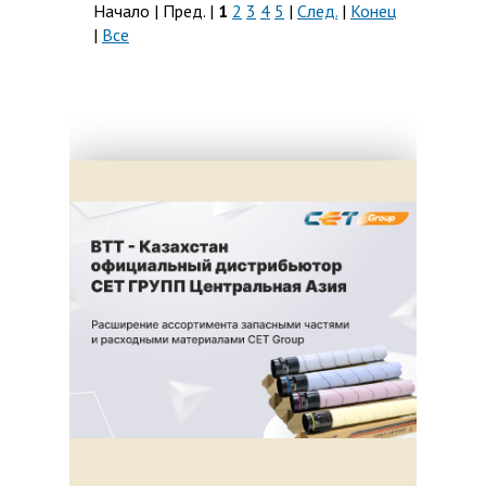
Начало | Пред. |
1
2
3
4
5
|
След.
|
Конец
|
Все