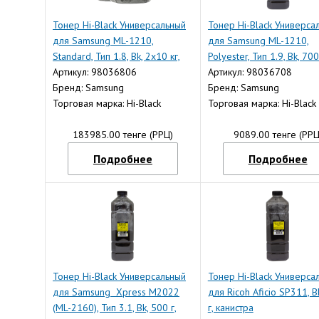
Тонер Hi-Black Универсальный
Тонер Hi-Black Универса
для Samsung ML-1210,
для Samsung ML-1210,
Standard, Тип 1.8, Bk, 2x10 кг,
Polyester, Тип 1.9, Bk, 700
коробка
Артикул: 98036806
канистра
Артикул: 98036708
Бренд: Samsung
Бренд: Samsung
Торговая марка: Hi-Black
Торговая марка: Hi-Black
183985.00 тенге (РРЦ)
9089.00 тенге (РРЦ
Подробнее
Подробнее
Тонер Hi-Black Универсальный
Тонер Hi-Black Универса
для Samsung Xpress M2022
для Ricoh Aficio SP311, B
(ML-2160), Тип 3.1, Bk, 500 г,
г, канистра