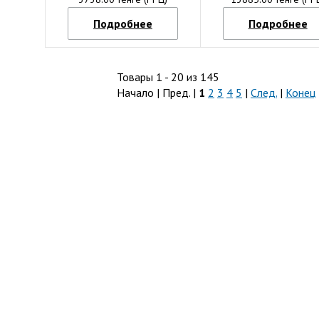
Подробнее
Подробнее
Товары 1 - 20 из 145
Начало | Пред. |
1
2
3
4
5
|
След.
|
Конец