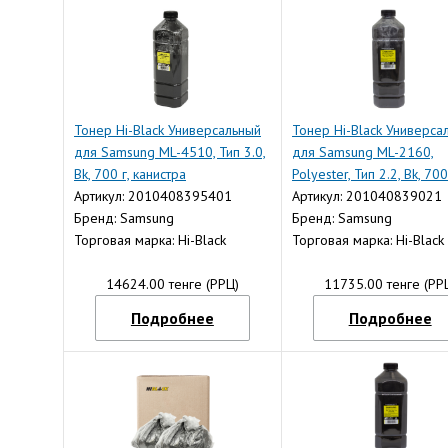
Тонер Hi-Black Универсальный
Тонер Hi-Black Универса
для Samsung ML-4510, Тип 3.0,
для Samsung ML-2160,
Bk, 700 г, канистра
Polyester, Тип 2.2, Bk, 700
Артикул: 2010408395401
канистра
Артикул: 201040839021
Бренд: Samsung
Бренд: Samsung
Торговая марка: Hi-Black
Торговая марка: Hi-Black
14624.00 тенге (РРЦ)
11735.00 тенге (РР
Подробнее
Подробнее