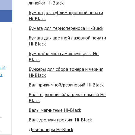
линейки Hi-Black
Бумага для сублимационной печати
Hi-Black
Бумага для термопереноса Hi-Black
Бумага для цветной лазерной печати
Hi-Black
Бумага/пленка самоклеящаяся Hi-
Black
ный
Бункеры для сбора тонера и чернил
г,
Hi-Black
Вал прижимной/резиновый Hi-Black
Вал тефлоновый/нагревательный Hi-
Black
Валы магнитные Hi-Black
Валы/ролики проявки Hi-Black
Девелоперы Hi-Black