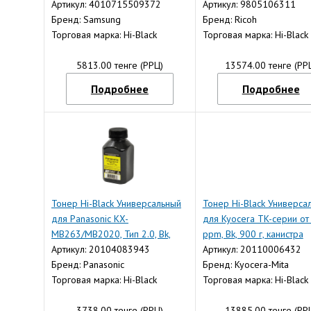
канистра
Артикул: 4010715509372
Артикул: 9805106311
Бренд: Samsung
Бренд: Ricoh
Торговая марка: Hi-Black
Торговая марка: Hi-Black
5813.00 тенге (РРЦ)
13574.00 тенге (РР
Подробнее
Подробнее
Тонер Hi-Black Универсальный
Тонер Hi-Black Универса
для Panasonic KX-
для Kyocera TK-серии от
MB263/MB2020, Тип 2.0, Bk,
ppm, Bk, 900 г, канистра
100 г, банка
Артикул: 20104083943
Артикул: 20110006432
Бренд: Panasonic
Бренд: Kyocera-Mita
Торговая марка: Hi-Black
Торговая марка: Hi-Black
3738.00 тенге (РРЦ)
13885.00 тенге (РР