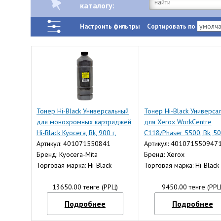
каталогу:
Настроить фильтры
Сортировать по
Тонер Hi-Black Универсальный
Тонер Hi-Black Универса
для монохромных картриджей
для Xerox WorkCentre
Hi-Black Kyocera, Bk, 900 г,
C118/Phaser 5500, Bk, 50
канистра
Артикул: 401071550841
канистра
Артикул: 401071550947
Бренд: Kyocera-Mita
Бренд: Xerox
Торговая марка: Hi-Black
Торговая марка: Hi-Black
13650.00 тенге (РРЦ)
9450.00 тенге (РРЦ
Подробнее
Подробнее