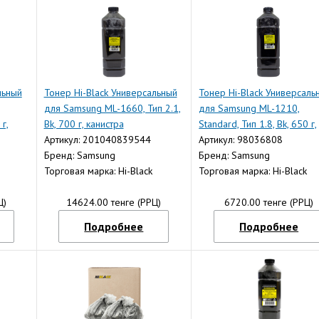
льный
Тонер Hi-Black Универсальный
Тонер Hi-Black Универсаль
для Samsung ML-1660, Тип 2.1,
для Samsung ML-1210,
 г,
Bk, 700 г, канистра
Standard, Тип 1.8, Bk, 650 г,
Артикул: 201040839544
канистра
Артикул: 98036808
Бренд: Samsung
Бренд: Samsung
Торговая марка: Hi-Black
Торговая марка: Hi-Black
Ц)
14624.00 тенге (РРЦ)
6720.00 тенге (РРЦ)
Подробнее
Подробнее