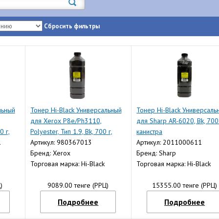
Сбросить фильтры
льный
Тонер Hi-Black Универсальный
Тонер Hi-Black Универсаль
для Xerox P8e/Ph3110,
для Sharp AR-6020, Bk, 700 
0 г,
Polyester, Тип 1.9, Bk, 700 г,
канистра
1
канистра
Артикул: 980367013
Артикул: 2011000611
Бренд: Xerox
Бренд: Sharp
Торговая марка: Hi-Black
Торговая марка: Hi-Black
)
9089.00 тенге (РРЦ)
15355.00 тенге (РРЦ)
Подробнее
Подробнее