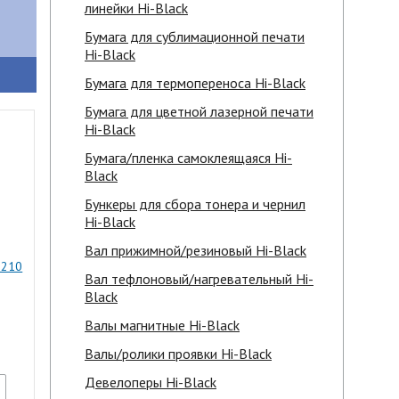
линейки Hi-Black
Бумага для сублимационной печати
Hi-Black
Бумага для термопереноса Hi-Black
Бумага для цветной лазерной печати
Hi-Black
Бумага/пленка самоклеящаяся Hi-
Black
Бункеры для сбора тонера и чернил
Hi-Black
Вал прижимной/резиновый Hi-Black
 210
Вал тефлоновый/нагревательный Hi-
Black
Валы магнитные Hi-Black
Валы/ролики проявки Hi-Black
Девелоперы Hi-Black