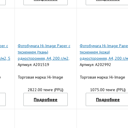
per с
Фотобумага Hi-Image Paper с
Фотобумага Hi-Image Pape
тиснением (ткань)
тиснением (кожа)
/м2, 5
односторонняя, A4, 200 г/м2,
односторонняя, A4, 200 г/м
20 л.
Артикул: A201519
л.
Артикул: A202992
e
Торговая марка: Hi-Image
Торговая марка: Hi-Image
)
2822.00 тенге (РРЦ)
1075.00 тенге (РРЦ)
Подробнее
Подробнее