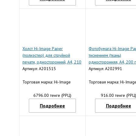
Холст Hi-Image Paper
Фотобумага Hi-Image Pa
(полиэстер) для струйной
тиснением (ткань)
печати, односторонний, A4, 210
односторонняя, A4, 200 г
г/м2, 20 л.
Артикул: A201515
л.
Артикул: A202991
Торговая марка: Hi-Image
Торговая марка: Hi-Imag
6796.00 тенге (РРЦ)
916.00 тенге (РРЦ
Подробнее
Подробнее