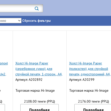
Сбросить фильтры
опок)
Холст Hi-Image Paper
Холст Hi-Image Paper
(серебряное сукно) для
(полиэстер) для струйной
/м2,
струйной печати, 1-сторон., A4,
печати, односторонний, A4,
260 г/м2, 5 л.
Артикул: A202892
г/м2, 5 л.
Артикул: A20299
e
Торговая марка: Hi-Image
Торговая марка: Hi-Image
Ц)
2108.00 тенге (РРЦ)
2176.00 тенге (РРЦ)
Подробнее
Подробнее