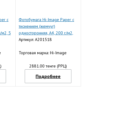
per с
Фотобумага Hi-Image Paper с
тиснением (жемчуг)
/м2, 5
односторонняя, A4, 200 г/м2,
20 л.
Артикул: A201518
e
Торговая марка: Hi-Image
)
2881.00 тенге (РРЦ)
Подробнее