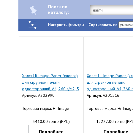
Поиск по
каталогу:
Настроить фильтры
Сортировать по
Холст Hi-Image Paper (хлопок)
Холст Hi-Image Paper (хл
для струйной печати,
для струйной печати,
односторонний, A4, 260 г/м2, 5
односторонний, A4, 260 г
л.
Артикул: A202990
20 л.
Артикул: A201516
Торговая марка: Hi-Image
Торговая марка: Hi-Imag
3410.00 тенге (РРЦ)
12222.00 тенге (РР
Подробнее
Подробнее