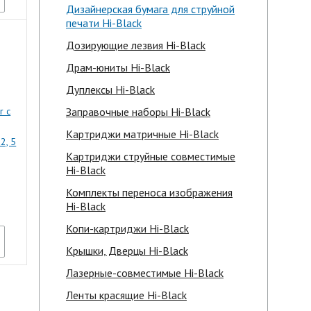
Дизайнерская бумага для струйной
печати Hi-Black
Дозирующие лезвия Hi-Black
Драм-юниты Hi-Black
Дуплексы Hi-Black
r с
Заправочные наборы Hi-Black
Картриджи матричные Hi-Black
2, 5
Картриджи струйные совместимые
Hi-Black
Комплекты переноса изображения
Hi-Black
Копи-картриджи Hi-Black
Крышки, Дверцы Hi-Black
Лазерные-совместимые Hi-Black
Ленты красящие Hi-Black