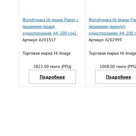
Фотобумага Hi-Image Paper с
Фотобумага Hi-Image Pa
тиснением (кожа)
тиснением (жемчуг)
односторонняя, A4, 200 г/м2,
односторонняя, A4, 200 г
20 л.
Артикул: A201517
л.
Артикул: A202993
Торговая марка: Hi-Image
Торговая марка: Hi-Imag
2822.00 тенге (РРЦ)
1008.00 тенге (РРЦ
Подробнее
Подробнее