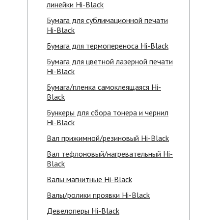
линейки Hi-Black
Бумага для сублимационной печати
Hi-Black
Бумага для термопереноса Hi-Black
Бумага для цветной лазерной печати
Hi-Black
Бумага/пленка самоклеящаяся Hi-
Black
Бункеры для сбора тонера и чернил
Hi-Black
Вал прижимной/резиновый Hi-Black
Вал тефлоновый/нагревательный Hi-
Black
Валы магнитные Hi-Black
Валы/ролики проявки Hi-Black
Девелоперы Hi-Black