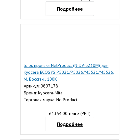
Подробнее
Блок проявки NetProduct (N-DV-5230M) для
Kyocera ECOSYS P5021/P5026/M5521/M5526,
M, Восстан., 100К
Артикул: 9897178
Бренд: Kyocera-Mita
Торговая марка: NetProduct
61354.00 тенге (РРЦ)
Подробнее