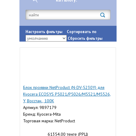
Настроить фильтры
Сортировать по
Сбросить фильтры
Блок проявки NetProduct (N-DV-5230Y) для
Kyocera ECOSYS P5021/P5026/M5521/M5526,
Y, Восстан., 100К
Артикул: 9897179
Бренд: Kyocera-Mita
Торговая марка: NetProduct
61354.00 тенге (РРЦ)