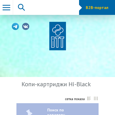
B2B-портал
Копи-картриджи Hi-Black
сетка показа
Поиск по
каталогу: