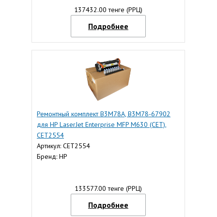
137432.00 тенге (РРЦ)
Подробнее
Ремонтный комплект B3M78A, B3M78-67902
для HP LaserJet Enterprise MFP M630 (CET),
CET2554
Артикул: CET2554
Бренд: HP
133577.00 тенге (РРЦ)
Подробнее