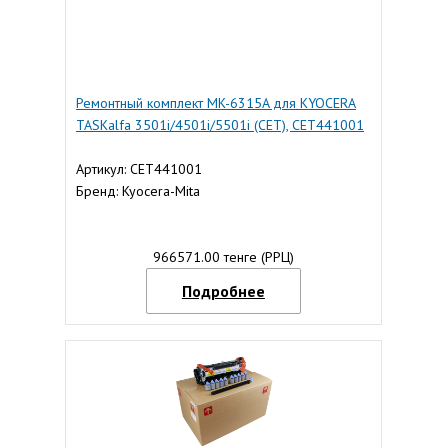
Ремонтный комплект MK-6315A для KYOCERA
TASKalfa 3501i/4501i/5501i (CET), CET441001
Артикул: CET441001
Бренд: Kyocera-Mita
966571.00 тенге (РРЦ)
Подробнее