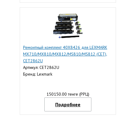
Ремонтный комплект 40X8426 для LEXMARK
MX710/MX810/MX812/MS810/MS812 (CET),
CET2862U
Артикул: CET2862U
Бренд: Lexmark
150150.00 тенге (РРЦ)
Подробнее