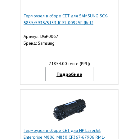
Термоузел в сборе CET для SAMSUNG SCX-
5835/5935/5133 JC91-00925E (Ref.)
Артикул: DGP0067
Бренд: Samsung
71854.00 тенге (РРЦ)
Подробнее
Термоузел в сборе CET для HP LaserJet
Enterprise M806, M830 CF367-67906 RM1-