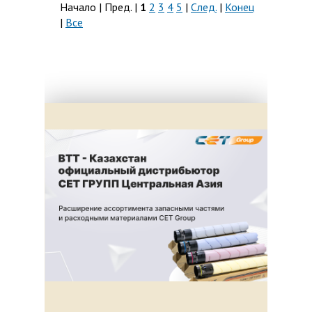
Начало | Пред. |
1
2
3
4
5
|
След.
|
Конец
|
Все