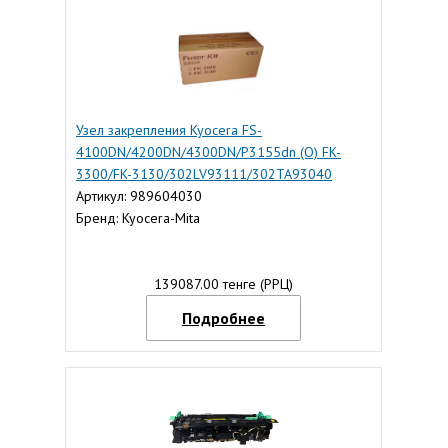
Узел закрепления Kyocera FS-
4100DN/4200DN/4300DN/P3155dn (O) FK-
3300/FK-3130/302LV93111/302TA93040
Артикул: 989604030
Бренд: Kyocera-Mita
139087.00 тенге (РРЦ)
Подробнее