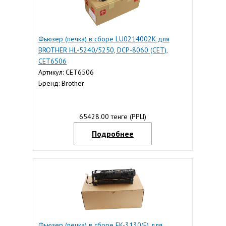
Фьюзер (печка) в сборе LU0214002K для
BROTHER HL-5240/5250, DCP-8060 (CET),
CET6506
Артикул: CET6506
Бренд: Brother
65428.00 тенге (РРЦ)
Подробнее
Фьюзер (печка) в сборе FK-3130(E) для