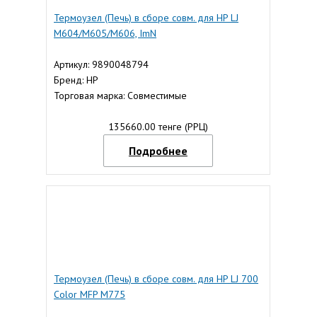
Термоузел (Печь) в сборе совм. для HP LJ
M604/M605/M606, ImN
Артикул: 9890048794
Бренд: HP
Торговая марка: Совместимые
135660.00 тенге (РРЦ)
Подробнее
Термоузел (Печь) в сборе совм. для HP LJ 700
Color MFP M775