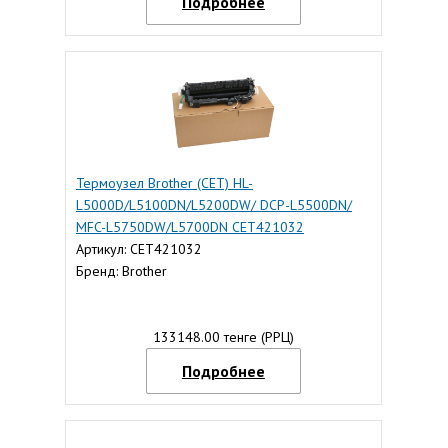
Подробнее
Термоузел Brother (CET) HL-
L5000D/L5100DN/L5200DW/ DCP-L5500DN/
MFC-L5750DW/L5700DN CET421032
Артикул: CET421032
Бренд: Brother
133148.00 тенге (РРЦ)
Подробнее