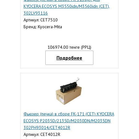
KYOCERA ECOSYS M3550idn/M3560idn (CET),
302LV93116
Артикул: CET7510
Бренд: Kyocera-Mita
106974.00 тенге (РРЦ)
Подробнее
Фьюзер (печка) в сборе FK-171 (CET) KYOCERA
ECOSYS P2035D/2135D/M2030DN/M2035DN
302PH93014/CET4012R
Артикул: CET4012R