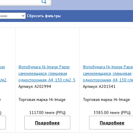
Сбросить фильтры
per
Фотобумага Hi-Image Paper
Фотобумага Hi-Image Pape
самоклеящаяся, глянцевая
самоклеящаяся, глянцевая
/м2,
односторонняя, A4, 130 г/м2, 5
односторонняя, A4, 130 г/м
л.
Артикул: A202994
20 л.
Артикул: A201541
e
Торговая марка: Hi-Image
Торговая марка: Hi-Image
)
1117.00 тенге (РРЦ)
3385.00 тенге (РРЦ)
Подробнее
Подробнее