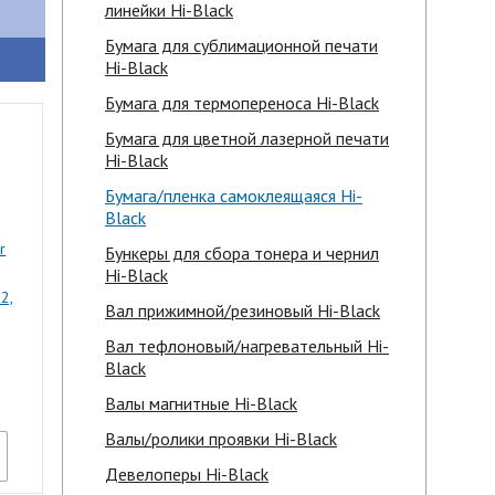
линейки Hi-Black
Бумага для сублимационной печати
Hi-Black
Бумага для термопереноса Hi-Black
Бумага для цветной лазерной печати
Hi-Black
Бумага/пленка самоклеящаяся Hi-
Black
r
Бункеры для сбора тонера и чернил
Hi-Black
2,
Вал прижимной/резиновый Hi-Black
Вал тефлоновый/нагревательный Hi-
Black
Валы магнитные Hi-Black
Валы/ролики проявки Hi-Black
Девелоперы Hi-Black