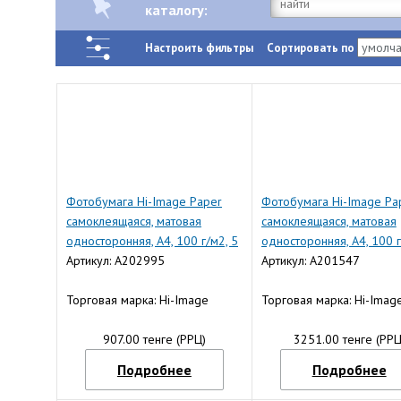
каталогу:
Настроить фильтры
Сортировать по
Фотобумага Hi-Image Paper
Фотобумага Hi-Image Pa
самоклеящаяся, матовая
самоклеящаяся, матовая
односторонняя, A4, 100 г/м2, 5
односторонняя, A4, 100 г
л.
Артикул: A202995
20 л.
Артикул: A201547
Торговая марка: Hi-Image
Торговая марка: Hi-Imag
907.00 тенге (РРЦ)
3251.00 тенге (РРЦ
Подробнее
Подробнее