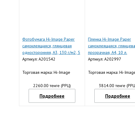
Фотобумага Hi-Image Paper
Пленка Hi-Image Paper
самоклеящаяся, глянцевая
самоклеящаяся, глянцев
односторонняя, A3, 130 г/м2, 5
прозрачная, A4, 10 л.
л.
Артикул: A201542
Артикул: A202997
Торговая марка: Hi-Image
Торговая марка: Hi-Imag
2260.00 тенге (РРЦ)
3814.00 тенге (РРЦ
Подробнее
Подробнее