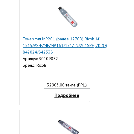
Тонер тип MP201 (ранее 1270D) Ricoh Af
1515/PS/F/MF/MP161/171/LN/201SPF, 7К (O)
842024/842338
Артикул: 30109052
Бренд: Ricoh
32903.00 тенге (РРЦ)
Подробнее