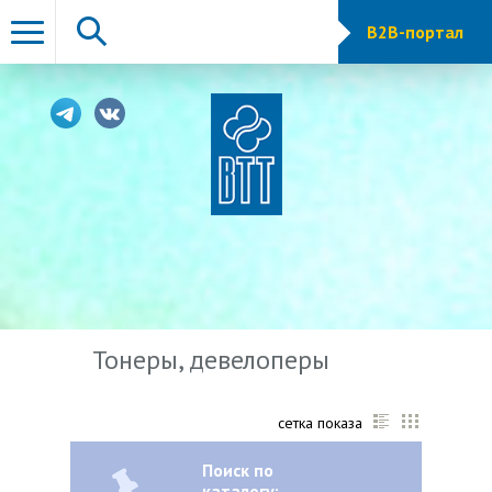
B2B-портал
Тонеры, девелоперы
сетка показа
Поиск по
каталогу: