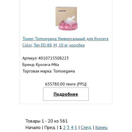
Тонер Tomoegawa Универсальный для Kyocera
Color, Тип ED-88, M, 10 кг, коробка
Артикул: 4010715508223
Бренд: Kyocera-Mita
Торговая марка: Tomoegawa
655780.00 тенге (РРЦ)
Подробнее
Товары 1 - 20 из 561
Начало | Пред. |
1
2
3
4
5
|
След.
|
Конец