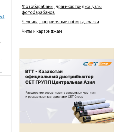
Фотобарабаны, драм-картриджи, узлы
фотобарабанов
A4,
Чернила, заправочные наборы, краски
Чипы к картриджам
t