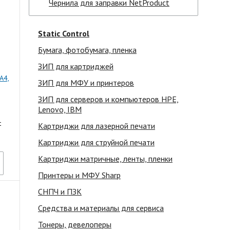
Чернила для заправки NetProduct
Static Control
Бумага, фотобумага, пленка
ЗИП для картриджей
A4,
ЗИП для МФУ и принтеров
ЗИП для серверов и компьютеров HPE,
Lenovo, IBM
t
Картриджи для лазерной печати
Картриджи для струйной печати
Картриджи матричные, ленты, пленки
Принтеры и МФУ Sharp
СНПЧ и ПЗК
Средства и материалы для сервиса
Тонеры, девелоперы