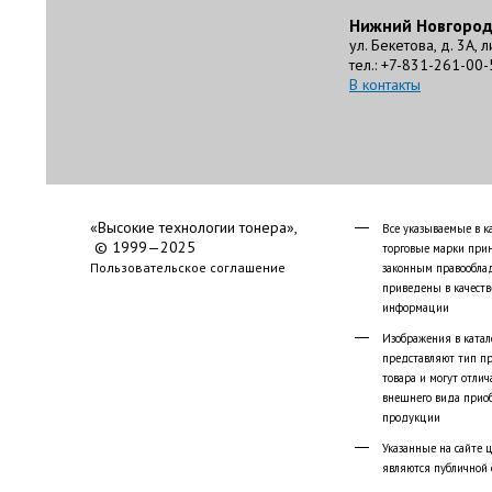
Нижний Новгоро
ул. Бекетова, д. 3А, 
тел.: +7-831-261-00-
В контакты
«Высокие технологии тонера»,
Все указываемые в к
© 1999—2025
торговые марки при
Пользовательское соглашение
законным правообла
приведены в качеств
информации
Изображения в катал
представляют тип п
товара и могут отлич
внешнего вида прио
продукции
Указанные на сайте 
являются публичной