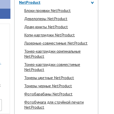
NetProduct
Блоки проявки NetProduct
Девелоперы NetProduct
Драм-юниты NetProduct
Копи-картриджи NetProduct
Лазерные-совместимые NetProduct
Тонер-картриджи оригинальные
NetProduct
,
Тонер-картриджи совместимые
NetProduct
Тонеры цветные NetProduct
t
Тонеры черные NetProduct
Фотобарабаны NetProduct
Фотобумага для струйной печати
NetProduct