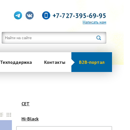
+7-727-395-69-95
Написать нам
Техподдержка
Контакты
B2B-портал
CET
Hi-Black