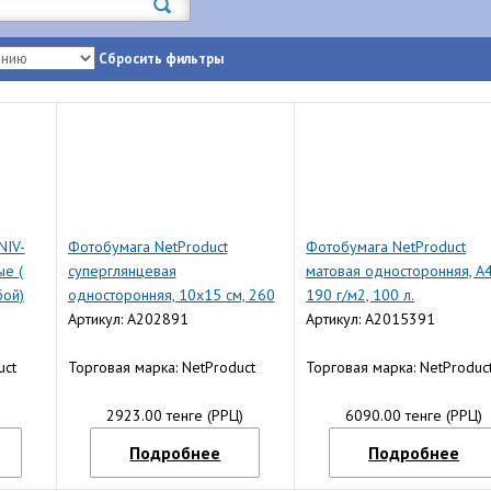
Сбросить фильтры
NIV-
Фотобумага NetProduct
Фотобумага NetProduct
ые (
суперглянцевая
матовая односторонняя, A4
бой)
односторонняя, 10x15 см, 260
190 г/м2, 100 л.
г/м2, 50 л.
Артикул: A202891
Артикул: A2015391
uct
Торговая марка: NetProduct
Торговая марка: NetProduc
)
2923.00 тенге (РРЦ)
6090.00 тенге (РРЦ)
Подробнее
Подробнее