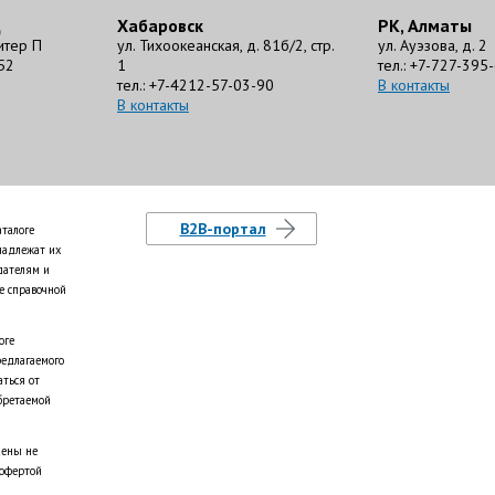
д
Хабаровск
РК, Алматы
литер П
ул. Тихоокеанская, д. 81б/2, стр.
ул. Ауэзова, д. 2
52
1
тел.: +7-727-395
тел.: +7-4212-57-03-90
В контакты
В контакты
B2B-портал
аталоге
надлежат их
дателям и
е справочной
оге
редлагаемого
аться от
бретаемой
цены не
 офертой