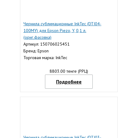
Чернила сублимационные InkTec (DTI04-
100MY) для Epson Piezo, Y, 0,1 л.
(ориг.фасовка)
Артикул: 150706025451
Бренд: Epson
Торговая марка: InkTec
8803.00 тенге (РРЦ)
Подробнее
Чернила сублимационные InkTec (DTI03-