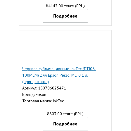
84143.00 тенге (РРЦ)
Подробнее
Чернила сублимационные InkTec (DTI06-
100MLM) для Epson Piezo, ML, 0,1 л.
(ориг.фасовка)
Артикул: 150706025471
Бренд: Epson
Торговая марка: InkTec
8803.00 тенге (РРЦ)
Подробнее