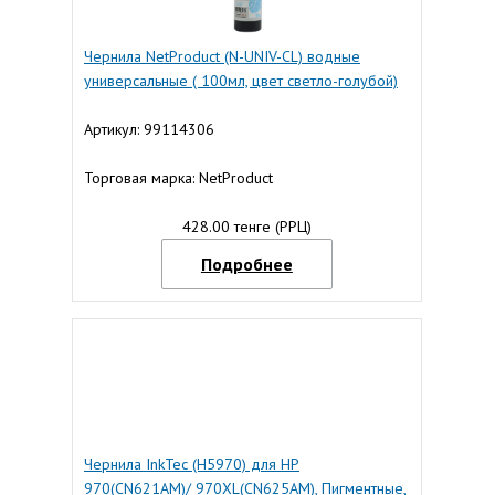
Чернила NetProduct (N-UNIV-CL) водные
универсальные ( 100мл, цвет светло-голубой)
Артикул: 99114306
Торговая марка: NetProduct
428.00 тенге (РРЦ)
Подробнее
Чернила InkTec (Н5970) для HP
970(CN621AM)/ 970XL(CN625AM), Пигментные,