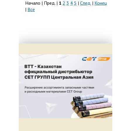
Начало | Пред. |
1
2
3
4
5
|
След.
|
Конец
|
Все