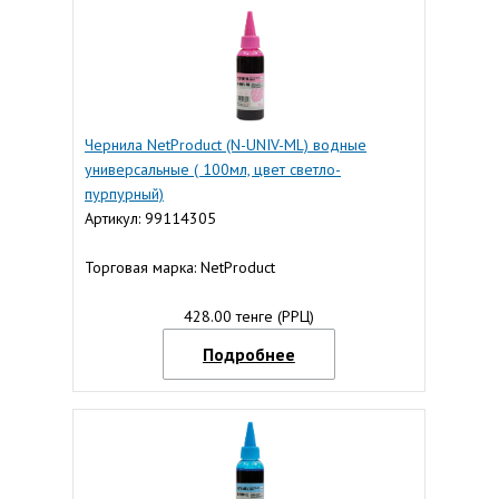
Чернила NetProduct (N-UNIV-ML) водные
универсальные ( 100мл, цвет светло-
пурпурный)
Артикул: 99114305
Торговая марка: NetProduct
428.00 тенге (РРЦ)
Подробнее