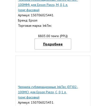
100MM) для Epson Piezo, M, 0,1 л.
(ориг.фасовка)
Артикул: 150706025441
Бренд: Epson
Торговая марка: InkTec
8803.00 тенге (РРЦ)
Подробнее
Чернила сублимационные InkTec (DTI02-
100MC) для Epson Piezo, C, 0,1 л.
(ориг.фасовка)
Артикул: 150706025431