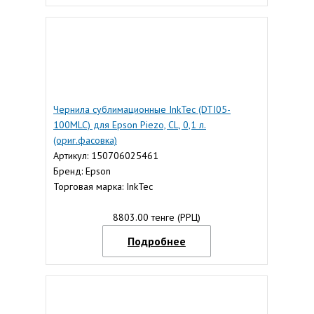
Чернила сублимационные InkTec (DTI05-
100MLC) для Epson Piezo, CL, 0,1 л.
(ориг.фасовка)
Артикул: 150706025461
Бренд: Epson
Торговая марка: InkTec
8803.00 тенге (РРЦ)
Подробнее