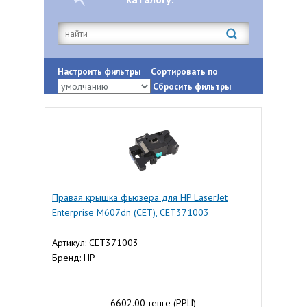
Настроить фильтры
Сортировать по
Сбросить фильтры
Правая крышка фьюзера для HP LaserJet
Enterprise M607dn (CET), CET371003
Артикул: CET371003
Бренд: HP
6602.00 тенге (РРЦ)