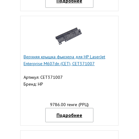
Подробнее
Верхняя крышка фьюзера для HP LaserJet
Enterprise M607dn (CET), CET371007
Артикул: CET371007
Бренд: HP
9786.00 тенге (РРЦ)
Подробнее