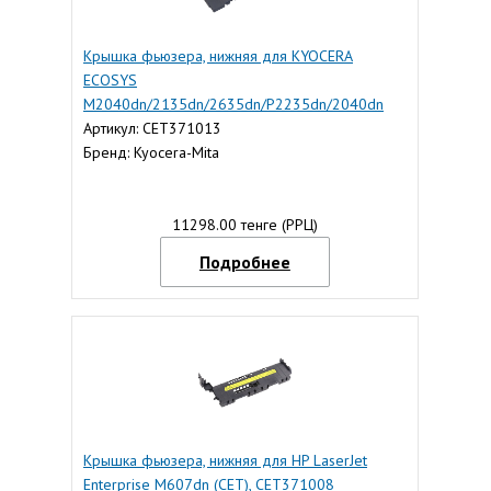
Крышка фьюзера, нижняя для KYOCERA
ECOSYS
M2040dn/2135dn/2635dn/P2235dn/2040dn
(CET), CET371013
Артикул: CET371013
Бренд: Kyocera-Mita
11298.00 тенге (РРЦ)
Подробнее
Крышка фьюзера, нижняя для HP LaserJet
Enterprise M607dn (CET), CET371008