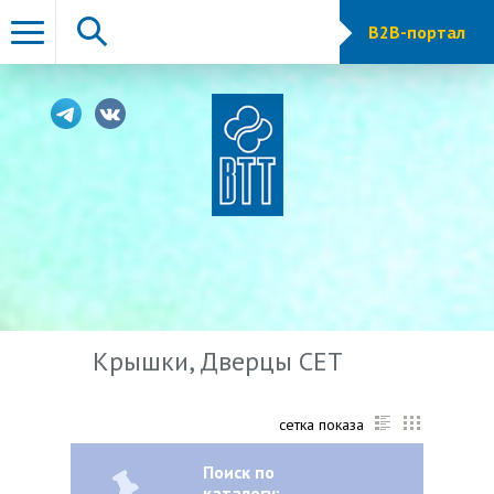
B2B-портал
Крышки, Дверцы CET
сетка показа
Поиск по
каталогу: