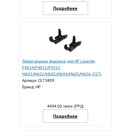
Подробнее
Левая крышка фьюзера для HP LaserJet
P4014/P4015/P4515,
M601/M602/M603/M604/M605/M606 (CET),
CET5809
Артикул: CET5809
Бренд: HP
4494.00 тенге (РРЦ)
Подробнее