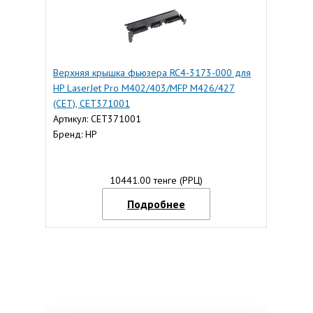
Верхняя крышка фьюзера RC4-3173-000 для
HP LaserJet Pro M402/403/MFP M426/427
(CET), CET371001
Артикул: CET371001
Бренд: HP
10441.00 тенге (РРЦ)
Подробнее