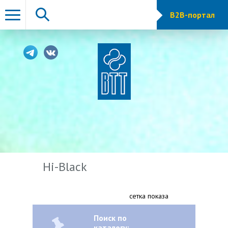
B2B-портал
Hi-Black
сетка показа
Поиск по
каталогу: