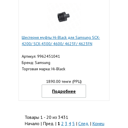
Шестерня муфты Hi-Black для Samsung SCX-
4200/ SCX-4300/ 4600/ 4623F/ 4623FN
Артикул: 9962451041
Бренд: Samsung
Торговая марка: Hi-Black
1890.00 тенге (РРЦ)
Подробнее
Товары 1 - 20 из 3431
Начало | Пред. |
1
2
3
4
5
|
След.
|
Конец