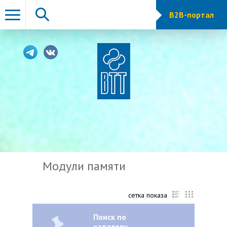
B2B-портал
Модули памяти
сетка показа
Поиск по
каталогу: