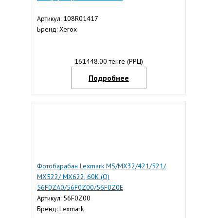
Артикул: 108R01417
Бренд: Xerox
161448.00 тенге (РРЦ)
Подробнее
Фотобарабан Lexmark MS/MX32/421/521/
MX522/ MX622, 60К (O)
56F0ZA0/56F0Z00/56F0Z0E
Артикул: 56F0Z00
Бренд: Lexmark