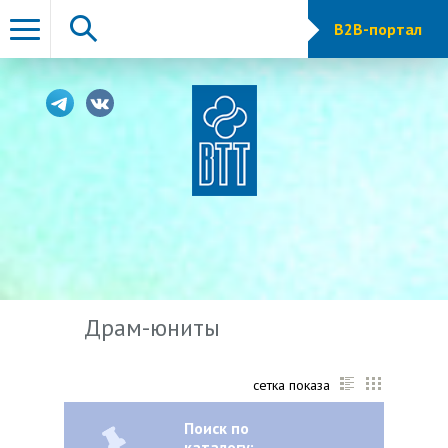
B2B-портал
Драм-юниты
сетка показа
Поиск по
каталогу: