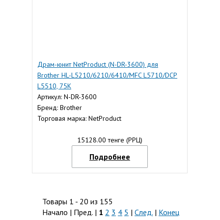
Драм-юнит NetProduct (N-DR-3600) для
Brother HL-L5210/6210/6410/MFC L5710/DCP
L5510, 75K
Артикул: N-DR-3600
Бренд: Brother
Торговая марка: NetProduct
15128.00 тенге (РРЦ)
Подробнее
Товары 1 - 20 из 155
Начало | Пред. |
1
2
3
4
5
|
След.
|
Конец