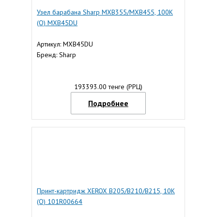
Узел барабана Sharp MXB355/MXB455, 100К
(О) MXB45DU
Артикул: MXB45DU
Бренд: Sharp
193393.00 тенге (РРЦ)
Подробнее
Принт-картридж XEROX B205/B210/B215, 10К
(О) 101R00664