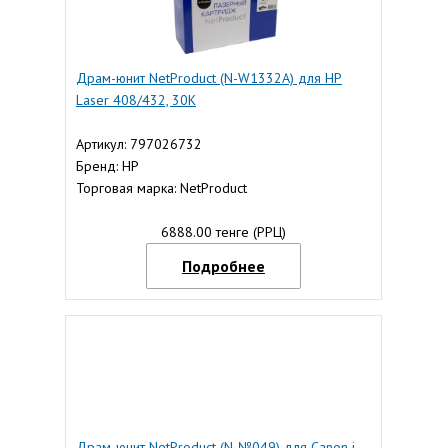
Драм-юнит NetProduct (N-W1332A) для HP
Laser 408/432, 30K
Артикул: 797026732
Бренд: HP
Торговая марка: NetProduct
6888.00 тенге (РРЦ)
Подробнее
Драм-юнит NetProduct (N-№049) для Canon i-