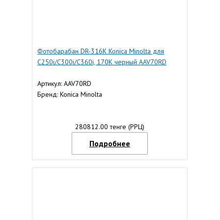
Фотобарабан DR-316K Konica Minolta для
C250i/C300i/C360i, 170К черный AAV70RD
Артикул: AAV70RD
Бренд: Konica Minolta
280812.00 тенге (РРЦ)
Подробнее