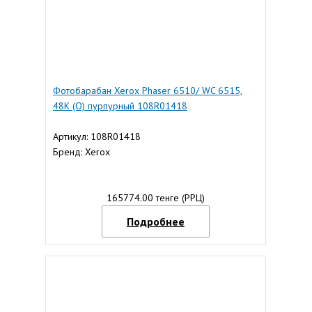
Фотобарабан Xerox Phaser 6510/ WC 6515,
48К (О) пурпурный 108R01418
Артикул: 108R01418
Бренд: Xerox
165774.00 тенге (РРЦ)
Подробнее