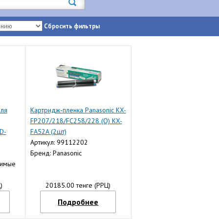
Сбросить фильтры
для
Картридж-пленка Panasonic KX-
FP207/218/FC258/228 (O) KX-
D-
FA52A (2шт)
1 шт.
Артикул: 99112202
Бренд: Panasonic
тимые
)
20185.00 тенге (РРЦ)
Подробнее