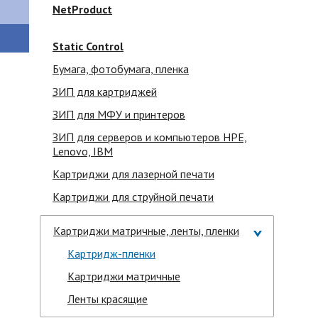
NetProduct
Static Control
Бумага, фотобумага, пленка
ЗИП для картриджей
ЗИП для МФУ и принтеров
ЗИП для серверов и компьютеров HPE,
Lenovo, IBM
Картриджи для лазерной печати
Картриджи для струйной печати
Картриджи матричные, ленты, пленки
Картридж-пленки
Картриджи матричные
Ленты красящие