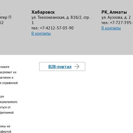
д
Хабаровск
РК, Алматы
литер П
ул. Тихоокеанская, д. 81б/2, стр.
ул. Ауэзова, д. 2
52
1
тел.: +7-727-395
тел.: +7-4212-57-03-90
В контакты
В контакты
B2B-портал
аталоге
надлежат их
дателям и
е справочной
оге
редлагаемого
аться от
бретаемой
цены не
 офертой