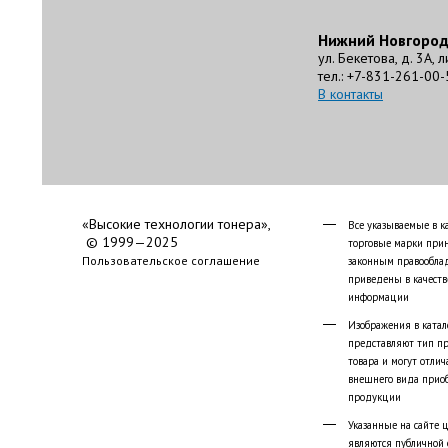
Нижний Новгоро
ул. Бекетова, д. 3А, 
тел.: +7-831-261-00-
В контакты
«Высокие технологии тонера»,
Все указываемые в к
© 1999—2025
торговые марки при
Пользовательское соглашение
законным правообла
приведены в качеств
информации
Изображения в катал
представляют тип п
товара и могут отлич
внешнего вида прио
продукции
Указанные на сайте 
являются публичной