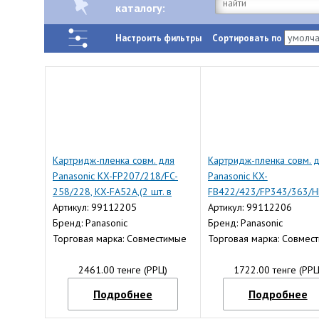
каталогу:
Настроить фильтры
Сортировать по
Картридж-пленка совм. для
Картридж-пленка совм. 
Panasonic KX-FP207/218/FC-
Panasonic KX-
258/228, KX-FA52A,(2 шт. в
FB422/423/FP343/363/H
коробке) N
Артикул: 99112205
332/333/351, KX-FA57A, 
Артикул: 99112206
Бренд: Panasonic
Бренд: Panasonic
Торговая марка: Совместимые
Торговая марка: Совмес
2461.00 тенге (РРЦ)
1722.00 тенге (РРЦ
Подробнее
Подробнее