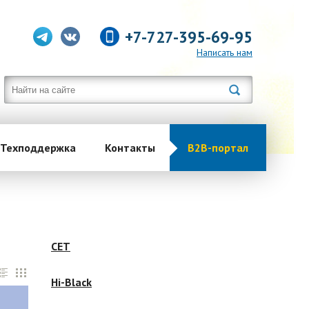
+7-727-395-69-95
Написать нам
Техподдержка
Контакты
B2B-портал
CET
Hi-Black