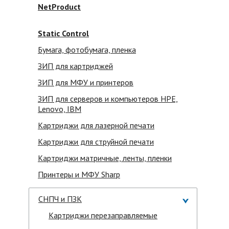
NetProduct
Static Control
Бумага, фотобумага, пленка
ЗИП для картриджей
ЗИП для МФУ и принтеров
ЗИП для серверов и компьютеров HPE,
Lenovo, IBM
Картриджи для лазерной печати
Картриджи для струйной печати
Картриджи матричные, ленты, пленки
Принтеры и МФУ Sharp
СНПЧ и ПЗК
Картриджи перезаправляемые