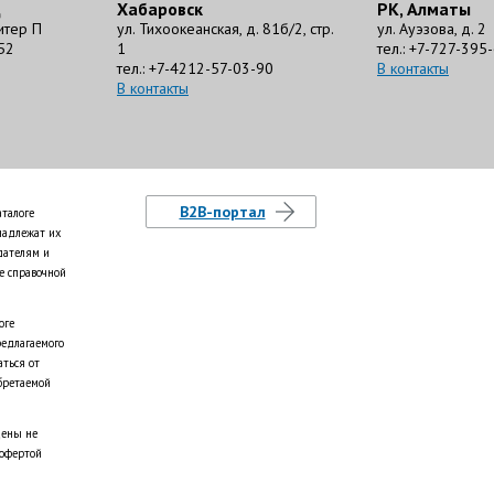
д
Хабаровск
РК, Алматы
литер П
ул. Тихоокеанская, д. 81б/2, стр.
ул. Ауэзова, д. 2
52
1
тел.: +7-727-395
тел.: +7-4212-57-03-90
В контакты
В контакты
B2B-портал
аталоге
надлежат их
дателям и
е справочной
оге
редлагаемого
аться от
бретаемой
цены не
 офертой