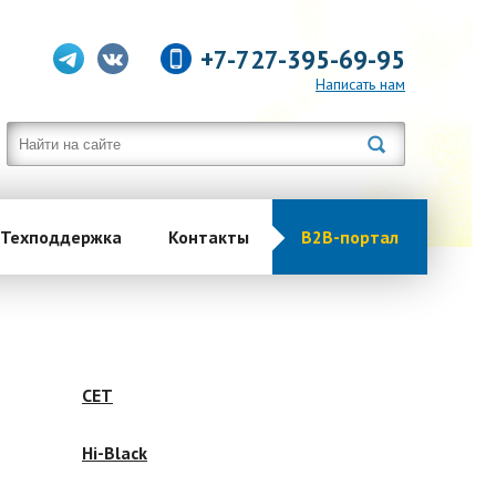
+7-727-395-69-95
Написать нам
Техподдержка
Контакты
B2B-портал
CET
Hi-Black