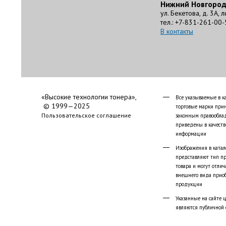
Нижний Новгоро
ул. Бекетова, д. 3А, 
тел.: +7-831-261-00-
В контакты
«Высокие технологии тонера»,
Все указываемые в к
© 1999—2025
торговые марки при
Пользовательское соглашение
законным правообла
приведены в качеств
информации
Изображения в катал
представляют тип п
товара и могут отлич
внешнего вида прио
продукции
Указанные на сайте 
являются публичной