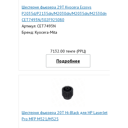
Шестерня фьюзера 29T Kyocera Ecosys
P2035d/P2135dn/M2030dn/M2035dn/M2530dn
CET7493N/302F925080
Артикул: CET7493N
Бренд: Kyocera-Mita
7132.00 тенге (РРЦ)
Подробнее
Шестерня фьюзера 20T Hi-Black для HP LaserJet
Pro MFP M521/M525