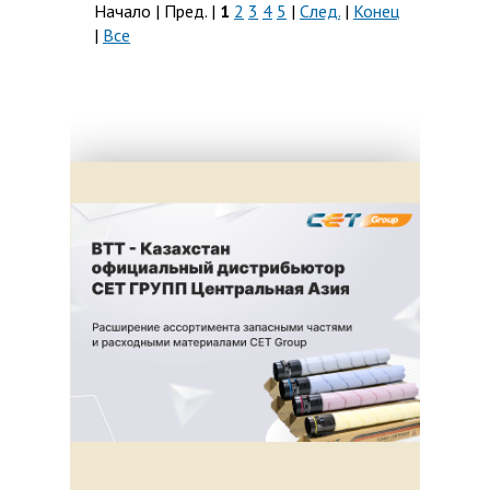
Начало | Пред. |
1
2
3
4
5
|
След.
|
Конец
|
Все