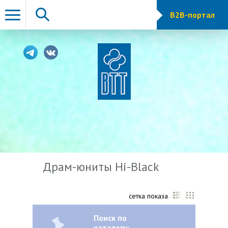
B2B-портал
Драм-юниты Hi-Black
сетка показа
Поиск по
каталогу: