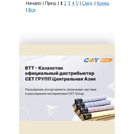
Начало | Пред. |
1
2
3
4
5
|
След.
|
Конец
|
Все