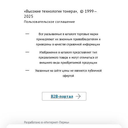
«Высокие технологии тонера», © 1999—
2025
Пользовательское соглашение
Все указываемые в каталоге торговые марки
принадлежат их законным правообладателям и
приведены в качестве справочной информации
Изображения в каталоге представляют тип
предлагаемого товара и могут отличаться от
внешнего вида приобретаемой продукции
Указанные на сайте цены не являются публичной
офертой
B2B-портал
Разработано в «
Интернет-Пермь
»