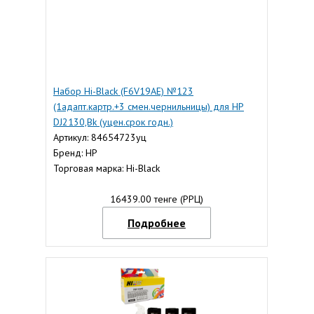
Набор Hi-Black (F6V19AE) №123
(1адапт.картр.+3 смен.чернильницы) для HP
DJ2130,Bk (уцен.срок годн.)
Артикул: 84654723уц
Бренд: HP
Торговая марка: Hi-Black
16439.00 тенге (РРЦ)
Подробнее