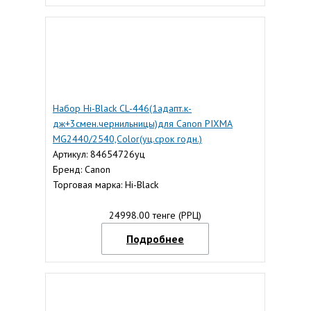
Набор Hi-Black CL-446(1адапт.к-
дж+3смен.чернильницы)для Canon PIXMA
MG2440/2540,Color(уц.срок годн.)
Артикул: 84654726уц
Бренд: Canon
Торговая марка: Hi-Black
24998.00 тенге (РРЦ)
Подробнее