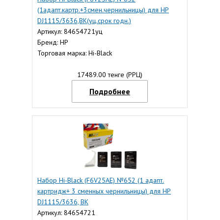
(1адапт.картр.+3смен.чернильницы) для HP
DJ1115/3636,BK(уц.срок годн.)
Артикул: 84654721уц
Бренд: HP
Торговая марка: Hi-Black
17489.00 тенге (РРЦ)
Подробнее
Набор Hi-Black (F6V25AE) №652 (1 адапт.
картридж+ 3 сменных чернильницы) для HP
DJ1115/3636, BK
Артикул: 84654721