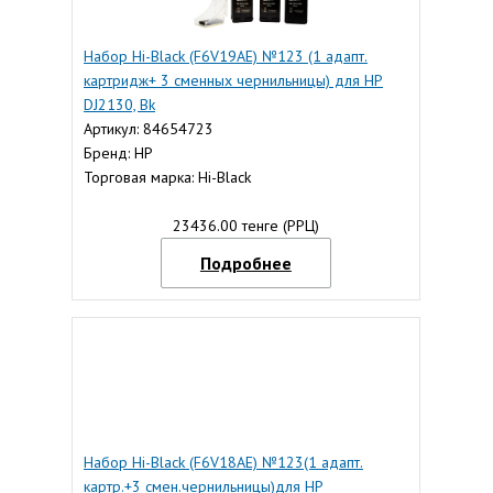
Набор Hi-Black (F6V19AE) №123 (1 адапт.
картридж+ 3 сменных чернильницы) для HP
DJ2130, Bk
Артикул: 84654723
Бренд: HP
Торговая марка: Hi-Black
23436.00 тенге (РРЦ)
Подробнее
Набор Hi-Black (F6V18AE) №123(1 адапт.
картр.+3 смен.чернильницы)для HP