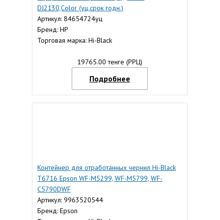
DJ2130,Color (уц.срок годн.)
Артикул: 84654724уц
Бренд: HP
Торговая марка: Hi-Black
19765.00 тенге (РРЦ)
Подробнее
Контейнер для отработанных чернил Hi-Black
T6716 Epson WF-M5299, WF-M5799, WF-
C5790DWF
Артикул: 9963520544
Бренд: Epson