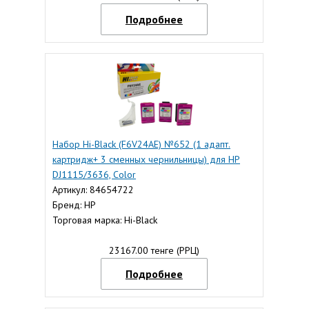
Подробнее
Набор Hi-Black (F6V24AE) №652 (1 адапт.
картридж+ 3 сменных чернильницы) для HP
DJ1115/3636, Color
Артикул: 84654722
Бренд: HP
Торговая марка: Hi-Black
23167.00 тенге (РРЦ)
Подробнее