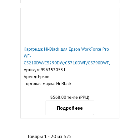
Картридж Hi-Black для Epson WorkForce Pro
WF-
C5210DW/C5290DW/C5710DWF/C5790DWF,
cyan
Артикул: 9963520531
Бренд: Epson
Торговая марка: Hi-Black
8568.00 тенге (РРЦ)
Подробнее
Товары 1 - 20 из 325