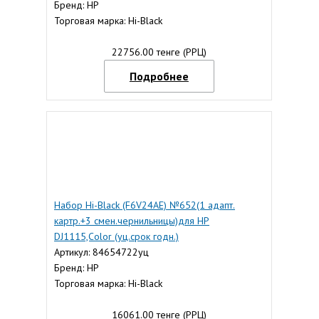
Бренд: HP
Торговая марка: Hi-Black
22756.00 тенге (РРЦ)
Подробнее
Набор Hi-Black (F6V24AE) №652(1 адапт.
картр.+3 смен.чернильницы)для HP
DJ1115,Color (уц.срок годн.)
Артикул: 84654722уц
Бренд: HP
Торговая марка: Hi-Black
16061.00 тенге (РРЦ)