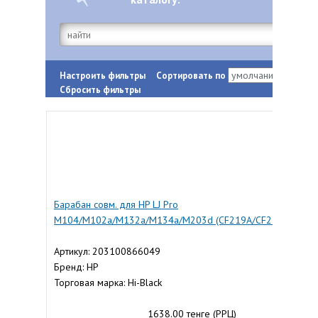
Настроить фильтры
Сортировать по
Сбросить фильтры
Барабан совм. для HP LJ Pro
M104/M102a/M132a/M134a/M203d (CF219A/CF232A/CF234
Артикул: 203100866049
Бренд: HP
Торговая марка: Hi-Black
1638.00 тенге (РРЦ)