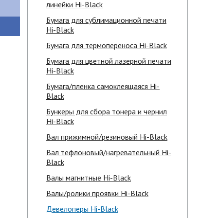
линейки Hi-Black
Бумага для сублимационной печати
Hi-Black
Бумага для термопереноса Hi-Black
Бумага для цветной лазерной печати
Hi-Black
Бумага/пленка самоклеящаяся Hi-
Black
Бункеры для сбора тонера и чернил
Hi-Black
Вал прижимной/резиновый Hi-Black
Вал тефлоновый/нагревательный Hi-
Black
Валы магнитные Hi-Black
Валы/ролики проявки Hi-Black
Девелоперы Hi-Black