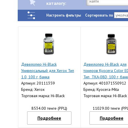
каталогу:
Настроить фильтры
Сортировать по
Девелопер Hi-Black
Девелопер Hi-Black для
Универсальный для Xerox Тип
тонеров Kyocera Color E
1.0, 100 г, банка
Тип TKA-08D, 100 г, бан
Артикул: 20111359
Артикул: 401071550912
Бренд: Xerox
Бренд: Kyocera-Mita
Торговая марка: Hi-Black
Торговая марка: Hi-Black
8534.00 тенге (РРЦ)
11029.00 тенге (РР
Подробнее
Подробнее