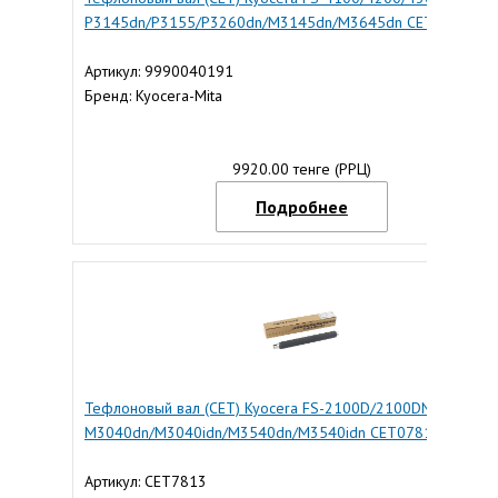
P3145dn/P3155/P3260dn/M3145dn/M3645dn CET7814
Артикул: 9990040191
Бренд: Kyocera-Mita
9920.00 тенге (РРЦ)
Подробнее
Тефлоновый вал (CET) Kyocera FS-2100D/2100DN/ECOSYS
M3040dn/M3040idn/M3540dn/M3540idn CET07813
Артикул: CET7813