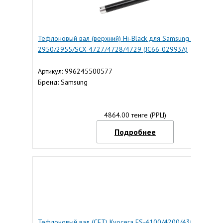
Тефлоновый вал (верхний) Hi-Black для Samsung ML-
2950/2955/SCX-4727/4728/4729 (JC66-02993A)
Артикул: 996245500577
Бренд: Samsung
4864.00 тенге (РРЦ)
Подробнее
Тефлоновый вал (CET) Kyocera FS-4100/4200/4300/Ecosys