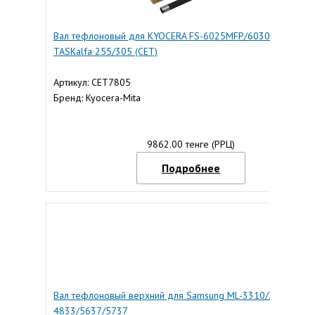
Вал тефлоновый для KYOCERA FS-6025MFP/6030MFP,
TASKalfa 255/305 (CET)
Артикул: CET7805
Бренд: Kyocera-Mita
9862.00 тенге (РРЦ)
Подробнее
Вал тефлоновый верхний для Samsung ML-3310/3710/SCX-
4833/5637/5737