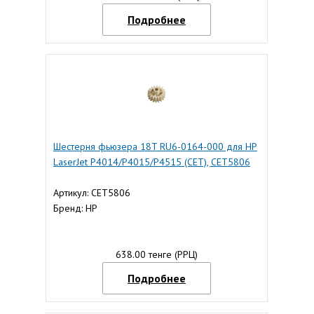
Подробнее
Шестерня фьюзера 18T RU6-0164-000 для HP
LaserJet P4014/P4015/P4515 (CET), CET5806
Артикул: CET5806
Бренд: HP
638.00 тенге (РРЦ)
Подробнее