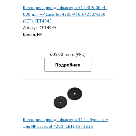
Шестерня привода фьюзера 51T RU5-0044-
000 для HP LaserJet 4200/4300/4250/4350
(CET), CET4945
Артикул: CET4945
Бренд: HP
605.00 тенге (РРЦ)
Подробнее
Шестерня привода фьюзера 41T с бушингом
для HP LaserJet 4200 (CET), CET3836