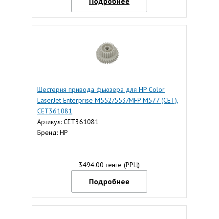
Подробнее
Шестерня привода фьюзера для HP Color
LaserJet Enterprise M552/553/MFP M577 (CET),
CET361081
Артикул: CET361081
Бренд: HP
3494.00 тенге (РРЦ)
Подробнее