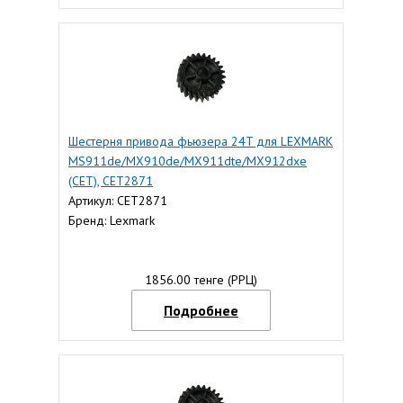
Шестерня привода фьюзера 24T для LEXMARK
MS911de/MX910de/MX911dte/MX912dxe
(CET), CET2871
Артикул: CET2871
Бренд: Lexmark
1856.00 тенге (РРЦ)
Подробнее