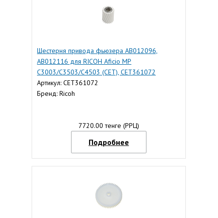
Шестерня привода фьюзера AB012096,
AB012116 для RICOH Aficio MP
C3003/C3503/C4503 (CET), CET361072
Артикул: CET361072
Бренд: Ricoh
7720.00 тенге (РРЦ)
Подробнее