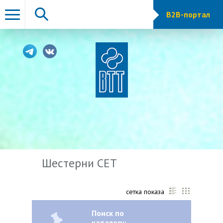
B2B-портал
Шестерни CET
сетка показа
Поиск по
каталогу: