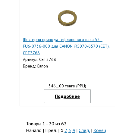
Шестерня привода тефлонового вала 52T
FU6-0736-000 для CANON iR5070/6570 (CET),
CET2768
Артикул: CET2768
Бренд: Canon
3461.00 тенге (РРЦ)
Подробнее
Товары 1 - 20 из 62
Начало | Пред. |
1
2
3
4
|
След.
|
Конец