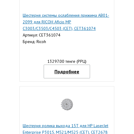
Шестерня системы ослабления прижима AB01-
2099 для RICOH Aficio MP
C3003/C3503/C4503 (CET), CET361074
Артикул: CET361074
Бренд: Ricoh
13297.00 тенге (РРЦ)
Подробнее
Шестерня ролика выхода 15T для HP LaserJet
Enterprise P3015, M521/M525 (CET), CET2678