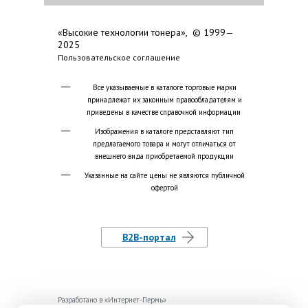
«Высокие технологии тонера», © 1999—
2025
Пользовательское соглашение
Все указываемые в каталоге торговые марки
принадлежат их законным правообладателям и
приведены в качестве справочной информации
Изображения в каталоге представляют тип
предлагаемого товара и могут отличаться от
внешнего вида приобретаемой продукции
Указанные на сайте цены не являются публичной
офертой
B2B-портал
Разработано в «
Интернет-Пермь
»