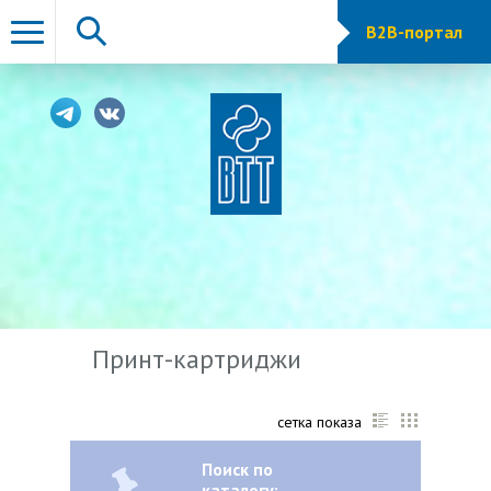
B2B-портал
Принт-картриджи
сетка показа
Поиск по
каталогу: