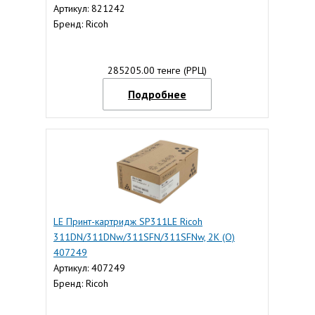
Артикул: 821242
Бренд: Ricoh
285205.00 тенге (РРЦ)
Подробнее
LE Принт-картридж SP311LE Ricoh
311DN/311DNw/311SFN/311SFNw, 2К (О)
407249
Артикул: 407249
Бренд: Ricoh