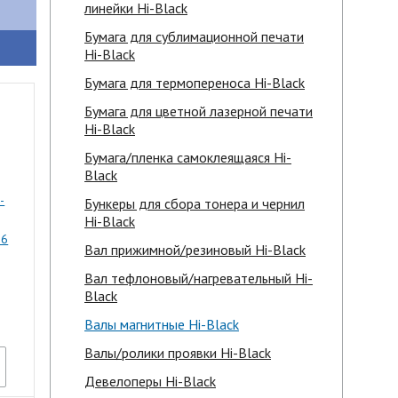
линейки Hi-Black
Бумага для сублимационной печати
Hi-Black
Бумага для термопереноса Hi-Black
Бумага для цветной лазерной печати
Hi-Black
Бумага/пленка самоклеящаяся Hi-
Black
-
Бункеры для сбора тонера и чернил
Hi-Black
.6
Вал прижимной/резиновый Hi-Black
Вал тефлоновый/нагревательный Hi-
Black
Валы магнитные Hi-Black
Валы/ролики проявки Hi-Black
Девелоперы Hi-Black