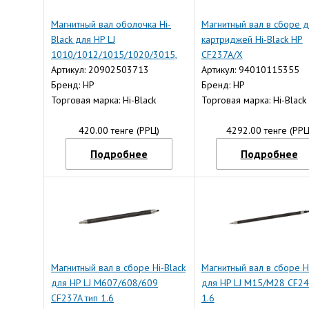
Магнитный вал оболочка Hi-
Магнитный вал в сборе 
Black для HP LJ
картриджей Hi-Black HP
1010/1012/1015/1020/3015,
CF237A/X
Тип 1.6
Артикул: 20902503713
Артикул: 94010115355
Бренд: HP
Бренд: HP
Торговая марка: Hi-Black
Торговая марка: Hi-Black
420.00 тенге (РРЦ)
4292.00 тенге (РРЦ
Подробнее
Подробнее
Магнитный вал в сборе Hi-Black
Магнитный вал в сборе Hi
для HP LJ M607/608/609
для HP LJ M15/M28 CF24
CF237A тип 1.6
1.6