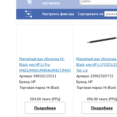
каталогу:
Настроить фильтры
Сортировать по
Магнитный вал оболочка Hi-
Магнитный вал оболочка 
Black для HP LJ Pro
Black для HP LJ P2035/2
M402/M403/M404n/M427/M428dw/M506/M527,
Тип 1.6
Тип 1.4
Артикул: 94010115511
Артикул: 20902503715
Бренд: HP
Бренд: HP
Торговая марка: Hi-Black
Торговая марка: Hi-Black
504.00 тенге (РРЦ)
496.00 тенге (РРЦ
Подробнее
Подробнее