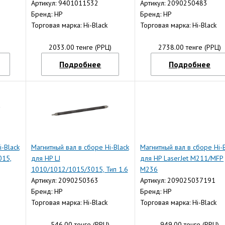
CF218A, тип 1.6
Артикул: 9401011532
Тип 1.6
Артикул: 2090250483
Бренд: HP
Бренд: HP
Торговая марка: Hi-Black
Торговая марка: Hi-Black
)
2033.00 тенге (РРЦ)
2738.00 тенге (РРЦ)
Подробнее
Подробнее
-Black
Магнитный вал в сборе Hi-Black
Магнитный вал в сборе Hi-
015,
для HP LJ
для HP LaserJet M211/MFP
1010/1012/1015/3015, Тип 1.6
M236
Артикул: 2090250363
Артикул: 209025037191
Бренд: HP
Бренд: HP
Торговая марка: Hi-Black
Торговая марка: Hi-Black
)
546.00 тенге (РРЦ)
949.00 тенге (РРЦ)