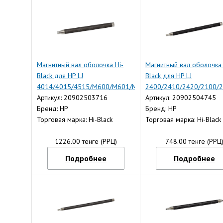
Магнитный вал оболочка Hi-
Магнитный вал оболочка 
Black для HP LJ
Black для HP LJ
4014/4015/4515/M600/M601/M602/M603/M4555,
2400/2410/2420/2100/2
Тип 1.6
Артикул: 20902503716
Тип 1.6
Артикул: 20902504745
Бренд: HP
Бренд: HP
Торговая марка: Hi-Black
Торговая марка: Hi-Black
1226.00 тенге (РРЦ)
748.00 тенге (РРЦ
Подробнее
Подробнее