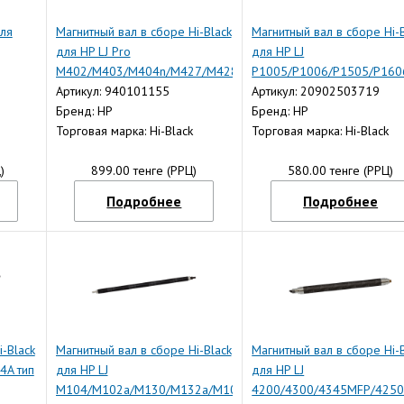
для
Магнитный вал в сборе Hi-Black
Магнитный вал в сборе Hi-
для HP LJ Pro
для HP LJ
M402/M403/M404n/M427/M428dw/M506/M527,
P1005/P1006/P1505/P160
Тип 1.4
Артикул: 940101155
Тип 1.6
Артикул: 20902503719
Бренд: HP
Бренд: HP
Торговая марка: Hi-Black
Торговая марка: Hi-Black
)
899.00 тенге (РРЦ)
580.00 тенге (РРЦ)
Подробнее
Подробнее
-Black
Магнитный вал в сборе Hi-Black
Магнитный вал в сборе Hi-
4A тип
для HP LJ
для HP LJ
M104/M102a/M130/M132a/M106,
4200/4300/4345MFP/4250