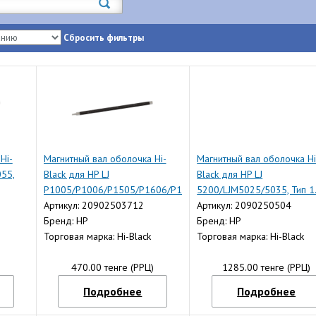
Сбросить фильтры
Hi-
Магнитный вал оболочка Hi-
Магнитный вал оболочка Hi
055,
Black для HP LJ
Black для HP LJ
P1005/P1006/P1505/P1606/P1566/P1102,
5200/LJM5025/5035, Тип 1
Тип 1.6
Артикул: 20902503712
Артикул: 2090250504
Бренд: HP
Бренд: HP
Торговая марка: Hi-Black
Торговая марка: Hi-Black
)
470.00 тенге (РРЦ)
1285.00 тенге (РРЦ)
Подробнее
Подробнее