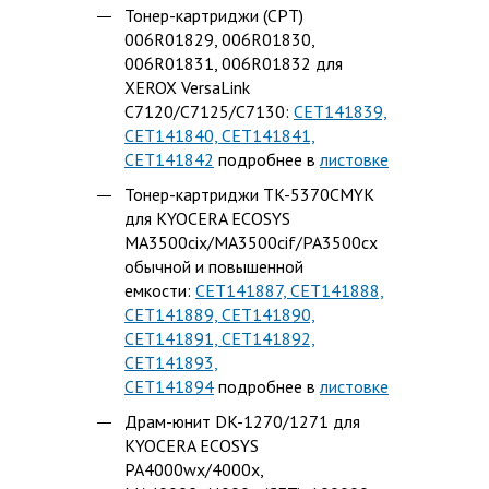
Тонер-картриджи (CPT)
006R01829, 006R01830,
006R01831, 006R01832 для
XEROX VersaLink
C7120/C7125/C7130:
CET141839,
CET141840, CET141841,
CET141842
подробнее в
листовке
Тонер-картриджи TK-5370CMYK
для KYOCERA ECOSYS
MA3500cix/MA3500cif/PA3500cx
обычной и повышенной
емкости:
CET141887, CET141888,
CET141889, CET141890,
CET141891, CET141892,
CET141893,
CET141894
подробнее в
листовке
Драм-юнит DK-1270/1271 для
KYOCERA ECOSYS
PA4000wx/4000x,