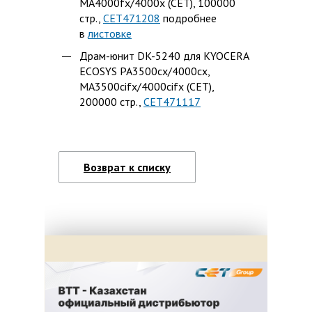
MA4000fx/4000x (CET), 100000
стр.,
CET471208
подробнее
в
листовке
Драм-юнит DK-5240 для KYOCERA
ECOSYS PA3500cx/4000cx,
MA3500cifx/4000cifx (CET),
200000 стр.,
CET471117
Возврат к списку